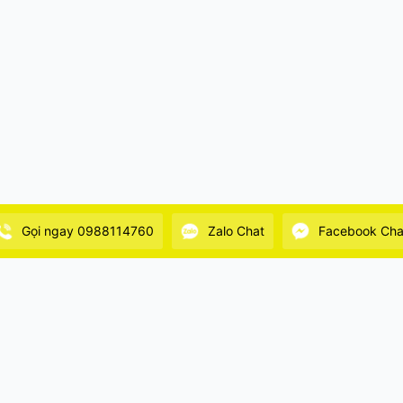
Gọi ngay 0988114760
Zalo Chat
Facebook Cha