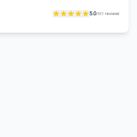
5.0
/5
(
1
review)