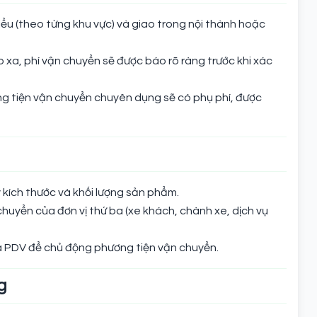
hiểu (theo từng khu vực) và giao trong nội thành hoặc
 xa, phí vận chuyển sẽ được báo rõ ràng trước khi xác
 tiện vận chuyển chuyên dụng sẽ có phụ phí, được
 kích thước và khối lượng sản phẩm.
chuyển của đơn vị thứ ba (xe khách, chành xe, dịch vụ
a PDV để chủ động phương tiện vận chuyển.
g