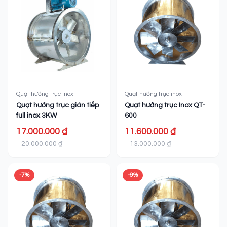
hoặc không gian mở.
Hiệu quả trong việc làm mát cục bộ hoặc thông gió
tổng thể.
Quạt hướng trục inox
Quạt hướng trục inox
Quạt hướng trục gián tiếp
Quạt hướng trục Inox QT-
full inox 3KW
600
17.000.000 ₫
11.600.000 ₫
20.000.000 ₫
13.000.000 ₫
Quạt hướng trục Inox 304
-7%
-9%
Ứng dụng của quạt hướng trục
công nghiệp inox