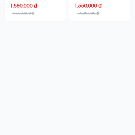
1.590.000 ₫
1.550.000 ₫
1.630.000 ₫
1.800.000 ₫
Quạt đứng công nghiệp Xwin DFS 650
Kích thước quạt được tối ưu, kết hợp với lồng quạt an
toàn bảo vệ cánh quạt và người sử dụng. Đặc biệt,
quạt Xwind có thể điều chỉnh độ cao và hướng gió linh
hoạt, giúp phân bổ luồng gió rộng và đều, tạo cảm
giác thoải mái cho người lao động.
Công suất mạnh mẽ, lưu lượng gió
lớn
Một trong những điểm nổi bật của quạt công nghiệp