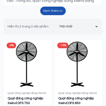
cao. Trong đó, quạt công nghiệp đứng Xwind đang
trở thành lựa chọn hàng đầu của nhiều doanh nghiệp
Xem thêm
nhờ thiết kế hiện đại, công suất mạnh mẽ và khả năng
vận hành êm ái.
Hiển thị 2 trong 2 sản phẩm
Thiết kế hiện đại, phù hợp nhiều
không gian
-2%
-14%
Quạt công nghiệp đứng Xwind sở hữu thiết kế chắc
chắn, bền vững với chất liệu thép cao cấp được sơn
tĩnh điện chống gỉ, đảm bảo tuổi thọ sử dụng lâu dài
dù hoạt động trong môi trường khắc nghiệt. Kiểu dáng
đứng tiện lợi giúp sản phẩm dễ dàng bố trí ở nhiều vị trí
khác nhau như trong nhà xưởng, trong kho hoặc nơi
làm việc có không gian rộng.
Quạt công nghiệp đứng Xwind
Quạt công nghiệp đứng Xwind
Quạt đứng công nghiệp
Quạt đứng công nghiệp
Xwind DFS 750
Xwind DFS 650