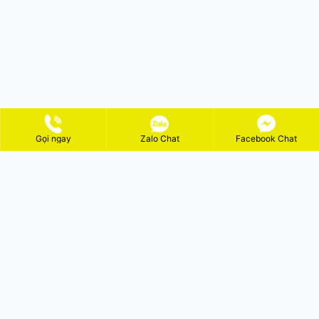
Với đội ngũ tư vấn chuyên nghiệp và dịch vụ hậu mãi
tận tâm, Quạt Phú Đạt Vượng cam kết mang đến cho
khách hàng những sản phẩm chất lượng cao, giá
cạnh tranh cùng giải pháp tối ưu cho hệ thống thông
gió của doanh nghiệp. Hãy liên hệ ngay để được tư vấn
và lựa chọn những mẫu quạt hướng trục nhập khẩu
phù hợp nhất với nhu cầu của bạn.
Gọi ngay
Zalo Chat
Facebook Chat