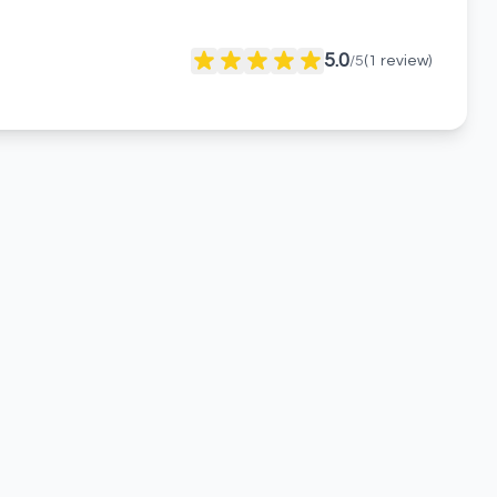
5.0
/5
(
1
review)