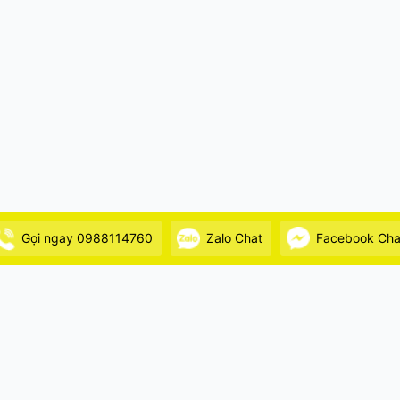
Gọi ngay 0988114760
Zalo Chat
Facebook Cha