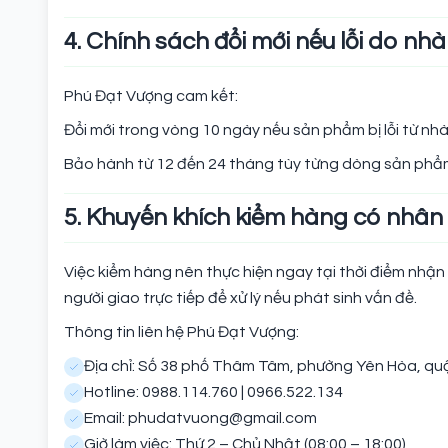
4. Chính sách đổi mới nếu lỗi do nhà
Phú Đạt Vượng cam kết:
Đổi mới trong vòng 10 ngày nếu sản phẩm bị lỗi từ nhà
Bảo hành từ 12 đến 24 tháng tùy từng dòng sản phẩ
5. Khuyến khích kiểm hàng có nhân
Việc kiểm hàng nên thực hiện ngay tại thời điểm nhậ
người giao trực tiếp để xử lý nếu phát sinh vấn đề.
Thông tin liên hệ Phú Đạt Vượng:
Địa chỉ: Số 38 phố Thâm Tâm, phường Yên Hòa, quậ
Hotline: 0988.114.760 | 0966.522.134
Email: phudatvuong@gmail.com
Giờ làm việc: Thứ 2 – Chủ Nhật (08:00 – 18:00)