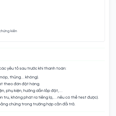
chứng kiến
ác yếu tố sau trước khi thanh toán:
, móp, thủng… không).
ất theo đơn đặt hàng.
điện, phụ kiện, hướng dẫn lắp đặt,…
 tru, không phát ra tiếng lạ,… nếu có thể test được).
ằng chứng trong trường hợp cần đổi trả.