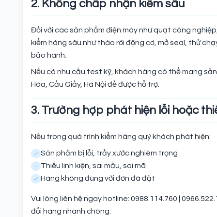
2. Không chấp nhận kiểm sâu
Đối với các sản phẩm điện máy như quạt công nghiệp,
kiểm hàng sâu như tháo rời động cơ, mở seal, thử chạ
bảo hành.
Nếu có nhu cầu test kỹ, khách hàng có thể mang sản
Hòa, Cầu Giấy, Hà Nội để được hỗ trợ.
3. Trường hợp phát hiện lỗi hoặc th
Nếu trong quá trình kiểm hàng quý khách phát hiện:
Sản phẩm bị lỗi, trầy xước nghiêm trọng
Thiếu linh kiện, sai mẫu, sai mã
Hàng không đúng với đơn đã đặt
Vui lòng liên hệ ngay hotline: 0988.114.760 | 0966.
đổi hàng nhanh chóng.