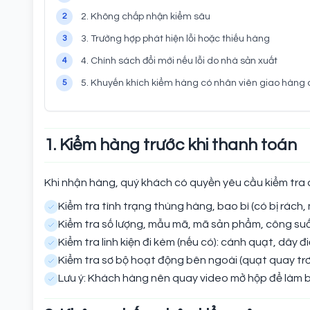
2
2. Không chấp nhận kiểm sâu
3
3. Trường hợp phát hiện lỗi hoặc thiếu hàng
4
4. Chính sách đổi mới nếu lỗi do nhà sản xuất
5
5. Khuyến khích kiểm hàng có nhân viên giao hàng 
1. Kiểm hàng trước khi thanh toán
Khi nhận hàng, quý khách có quyền yêu cầu kiểm tra c
Kiểm tra tình trạng thùng hàng, bao bì (có bị rách
Kiểm tra số lượng, mẫu mã, mã sản phẩm, công su
Kiểm tra linh kiện đi kèm (nếu có): cánh quạt, dây 
Kiểm tra sơ bộ hoạt động bên ngoài (quạt quay trơn
Lưu ý: Khách hàng nên quay video mở hộp để làm b