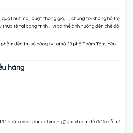
 quạt hút mái, quạt thông gió,…, chúng tôi không hỗ trợ
y thực tế tại công trình… vì có thể ảnh hưởng đến chế độ
 phẩm đến trụ sở công ty tại số 38 phố Thâm Tâm, Yên
iếu hàng
522.134 hoặc email phudatvuong@gmail.com để được hỗ trợ