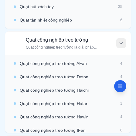
Quạt hút xách tay
35
Quạt tản nhiệt công nghiệp
6
Quạt công nghiệp treo tường
Q
Quạt công nghiệp treo tường là giải pháp…
Quạt công nghiệp treo tường AFan
4
Quạt công nghiệp treo tường Deton
4
FEATURED IMAGE
GALLERY IMAGE 1
Quạt công nghiệp treo tường Haichi
4
Quạt công nghiệp treo tường Hatari
1
Cánh quạt ly tâm Inox
Quạt công nghiệp treo tường Hawin
4
Danh mục:
Cánh quạt công nghiệp
Quạt công nghiệp treo tường IFan
6