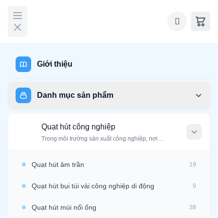
Giới thiệu
0988.114.760
Google Map
Danh mục sản phẩm
Trang chủ
Linh kiện quạt công nghiệp
Cánh quạt công 
Quạt hút công nghiệp
Q
Trong môi trường sản xuất công nghiệp, nơi…
Giảm giá
Quạt hút âm trần
19
Quạt hút bụi túi vải công nghiệp di động
9
Quạt hút mùi nối ống
38