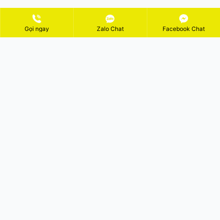
Gọi ngay
Zalo Chat
Facebook Chat
ĐĂNG KÝ NHẬN KHUYẾN MÃI
GỬI