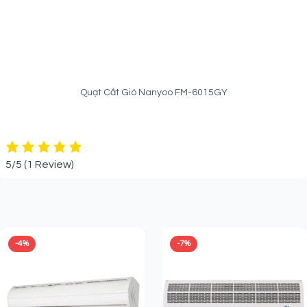
Quạt Cắt Gió Nanyoo FM-6015GY
5/5
(1 Review)
Sản phẩm liên quan
-4%
-7%