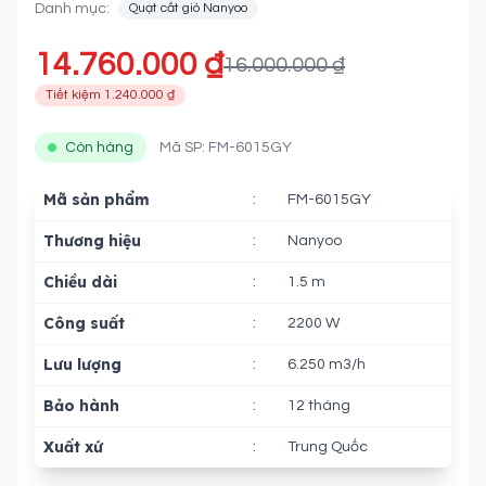
Danh mục:
Quạt cắt gió Nanyoo
14.760.000 ₫
16.000.000 ₫
Tiết kiệm 1.240.000 ₫
Còn hàng
Mã SP: FM-6015GY
Mã sản phẩm
:
FM-6015GY
Thương hiệu
:
Nanyoo
Chiều dài
:
1.5 m
Công suất
:
2200 W
Lưu lượng
:
6.250 m3/h
Bảo hành
:
12 tháng
Xuất xứ
:
Trung Quốc