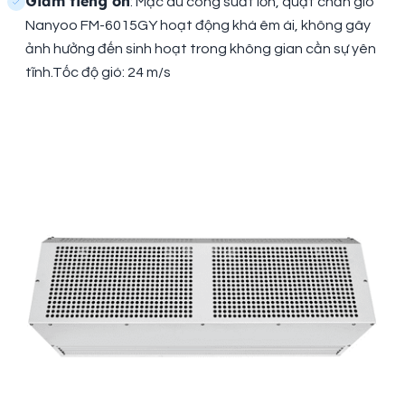
Giảm tiếng ồn
: Mặc dù công suất lớn, quạt chắn gió
Nanyoo FM-6015GY hoạt động khá êm ái, không gây
ảnh hưởng đến sinh hoạt trong không gian cần sự yên
tĩnh.Tốc độ gió: 24 m/s