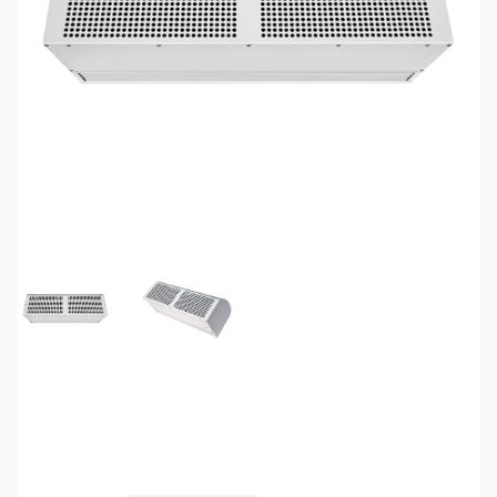
FEATURED IMAGE
GALLERY IMAGE 1
Quạt cắt gió Nanyoo
FM-6015GY