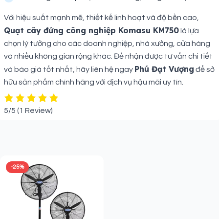
Với hiệu suất mạnh mẽ, thiết kế linh hoạt và độ bền cao,
Quạt cây đứng công nghiệp Komasu KM750
là lựa
chọn lý tưởng cho các doanh nghiệp, nhà xưởng, cửa hàng
và nhiều không gian rộng khác. Để nhận được tư vấn chi tiết
Phú Đạt Vượng
và báo giá tốt nhất, hãy liên hệ ngay
để sở
hữu sản phẩm chính hãng với dịch vụ hậu mãi uy tín.
5/5
(1 Review)
Sản phẩm liên quan
-25%