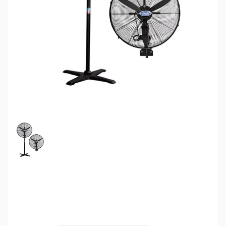
FEATURED IMAGE
Quạt cây đứng công
nghiệp Komasu KM750