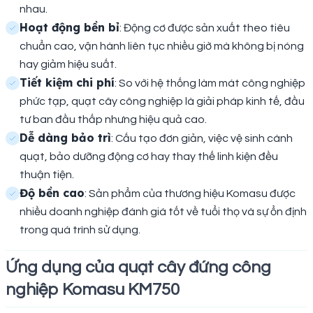
nhau.
Hoạt động bền bỉ
: Động cơ được sản xuất theo tiêu
chuẩn cao, vận hành liên tục nhiều giờ mà không bị nóng
hay giảm hiệu suất.
Tiết kiệm chi phí
: So với hệ thống làm mát công nghiệp
phức tạp, quạt cây công nghiệp là giải pháp kinh tế, đầu
tư ban đầu thấp nhưng hiệu quả cao.
Dễ dàng bảo trì
: Cấu tạo đơn giản, việc vệ sinh cánh
quạt, bảo dưỡng động cơ hay thay thế linh kiện đều
thuận tiện.
Độ bền cao
: Sản phẩm của thương hiệu Komasu được
nhiều doanh nghiệp đánh giá tốt về tuổi thọ và sự ổn định
trong quá trình sử dụng.
Ứng dụng của quạt cây đứng công
nghiệp Komasu KM750