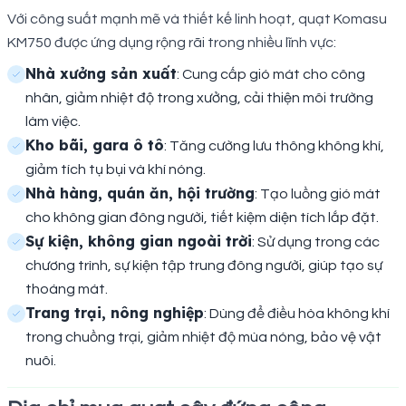
Với công suất mạnh mẽ và thiết kế linh hoạt, quạt Komasu
KM750 được ứng dụng rộng rãi trong nhiều lĩnh vực:
Nhà xưởng sản xuất
: Cung cấp gió mát cho công
nhân, giảm nhiệt độ trong xưởng, cải thiện môi trường
làm việc.
Kho bãi, gara ô tô
: Tăng cường lưu thông không khí,
giảm tích tụ bụi và khí nóng.
Nhà hàng, quán ăn, hội trường
: Tạo luồng gió mát
cho không gian đông người, tiết kiệm diện tích lắp đặt.
Sự kiện, không gian ngoài trời
: Sử dụng trong các
chương trình, sự kiện tập trung đông người, giúp tạo sự
thoáng mát.
Trang trại, nông nghiệp
: Dùng để điều hòa không khí
trong chuồng trại, giảm nhiệt độ mùa nóng, bảo vệ vật
nuôi.