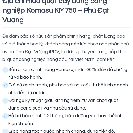
Địa chỉ mua quạt cây đứng công
nghiệp Komasu KM750 – Phú Đạt
Vượng
Để đảm bảo sở hữu sản phẩm chính hãng, chất lượng cao
và giá thành hợp lý, khách hàng nên lựa chọn nhà phân phối
uy tín. Phú Đạt Vượng (PDV) là đơn vị chuyên cung cấp thiết
bị quạt công nghiệp hàng đầu tại Việt Nam, cam kết:
Sản phẩm chính hãng Komasu, mới 100%, đầy đủ chứng
từ và bảo hành.
Giá cả cạnh tranh, phù hợp với nhu cầu từ hộ kinh doanh
nhỏ đến dự án lớn.
Đội ngũ kỹ thuật giàu kinh nghiệm, tư vấn chọn quạt
đúng công suất và nhu cầu sử dụng.
Hỗ trợ bảo hành 12 tháng, bảo dưỡng và thay thế linh
kiện khi cần.
Giao hàng toàn quốc, nhanh chóng, đúng tiến độ.