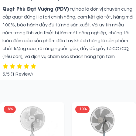
Quạt Phú Đạt Vượng (PDV)
tự hào là đơn vị chuyên cung
cấp quạt đứng Hatari chính hãng, cam kết giá tốt, hàng mới
100%, bảo hành đầy đủ từ nhà sản xuất. Với uy tín nhiều
năm trong lĩnh vực thiết bị làm mát công nghiệp, chúng tôi
luôn đảm bảo sản phẩm đến tay khách hàng là sản phẩm
chất lượng cao, rõ ràng nguồn gốc, đầy đủ giấy tờ CO/CQ
(nếu cần), và dịch vụ chăm sóc khách hàng tận tâm.
5/5
(1 Review)
Sản phẩm liên quan
-8%
-10%