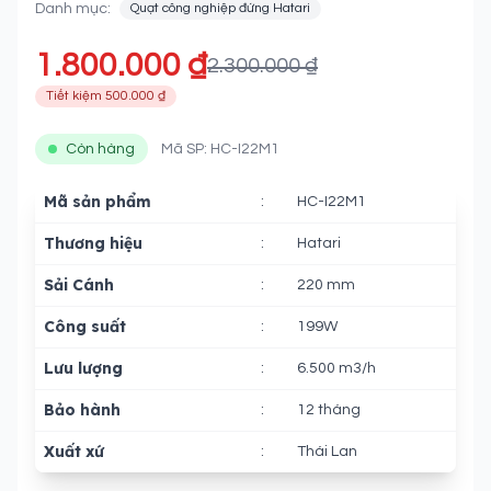
Danh mục:
Quạt công nghiệp đứng Hatari
1.800.000 ₫
2.300.000 ₫
Tiết kiệm 500.000 ₫
Còn hàng
Mã SP: HC-I22M1
Mã sản phẩm
:
HC-I22M1
Thương hiệu
:
Hatari
Sải Cánh
:
220 mm
Công suất
:
199W
Lưu lượng
:
6.500 m3/h
Bảo hành
:
12 tháng
Xuất xứ
:
Thái Lan