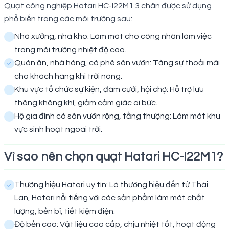
Quạt công nghiệp Hatari HC-I22M1 3 chân được sử dụng
phổ biến trong các môi trường sau:
Nhà xưởng, nhà kho: Làm mát cho công nhân làm việc
trong môi trường nhiệt độ cao.
Quán ăn, nhà hàng, cà phê sân vườn: Tăng sự thoải mái
cho khách hàng khi trời nóng.
Khu vực tổ chức sự kiện, đám cưới, hội chợ: Hỗ trợ lưu
thông không khí, giảm cảm giác oi bức.
Hộ gia đình có sân vườn rộng, tầng thượng: Làm mát khu
vực sinh hoạt ngoài trời.
Vì sao nên chọn quạt Hatari HC-I22M1?
Thương hiệu Hatari uy tín: Là thương hiệu đến từ Thái
Lan, Hatari nổi tiếng với các sản phẩm làm mát chất
lượng, bền bỉ, tiết kiệm điện.
Độ bền cao: Vật liệu cao cấp, chịu nhiệt tốt, hoạt động