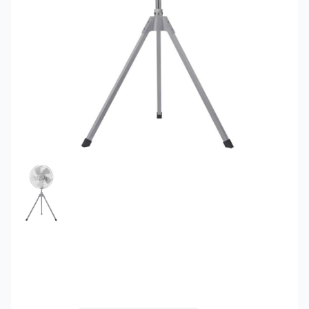
FEATURED IMAGE
Quạt công nghiệp đứng
Hatari HC-I22M1 3 chân