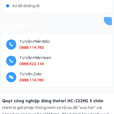
Sơ đồ đường đi
Liên hệ - Zalo
Tư Vấn Miền Bắc
0988.114.760
Tư Vấn Miền Nam
0966.522.134
Tư Vấn Zalo
0988.114.760
Description
Quạt công nghiệp đứng Hatari HC-I22M1 3 chân
chính là giải pháp thông minh và tối ưu để “xua tan” cái