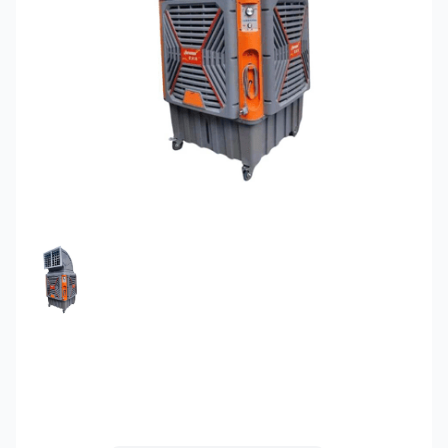
FEATURED IMAGE
Quạt hơi nước công
nghiệp Tomoko HA-2600