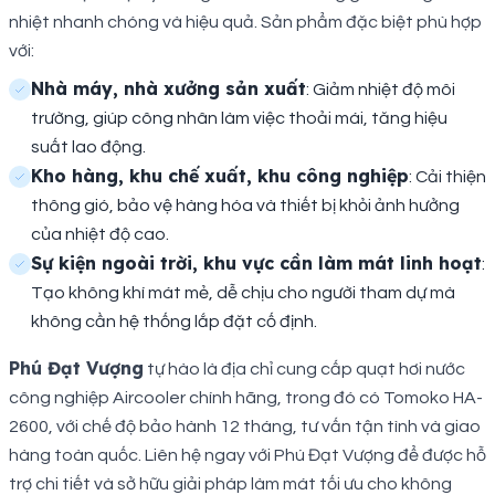
nhiệt nhanh chóng và hiệu quả. Sản phẩm đặc biệt phù hợp
với:
Nhà máy, nhà xưởng sản xuất
: Giảm nhiệt độ môi
trường, giúp công nhân làm việc thoải mái, tăng hiệu
suất lao động.
Kho hàng, khu chế xuất, khu công nghiệp
: Cải thiện
thông gió, bảo vệ hàng hóa và thiết bị khỏi ảnh hưởng
của nhiệt độ cao.
Sự kiện ngoài trời, khu vực cần làm mát linh hoạt
:
Tạo không khí mát mẻ, dễ chịu cho người tham dự mà
không cần hệ thống lắp đặt cố định.
Phú Đạt Vượng
tự hào là địa chỉ cung cấp quạt hơi nước
công nghiệp Aircooler chính hãng, trong đó có Tomoko HA-
2600, với chế độ bảo hành 12 tháng, tư vấn tận tình và giao
hàng toàn quốc. Liên hệ ngay với Phú Đạt Vượng để được hỗ
trợ chi tiết và sở hữu giải pháp làm mát tối ưu cho không