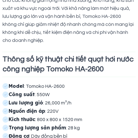
cho các không gian rộng như nhà xưởng, kho hàng, khu sản
xuất và khu vực ngoài trời. Với khả năng làm mát hiệu quả,
lưu lượng gió lớn và vận hành bền bỉ, Tomoko HA-2600
không chỉ giúp giảm nhiệt độ nhanh chóng mà còn mang lại
không khí dễ chịu, tiết kiệm điện năng và chi phí vận hành
cho doanh nghiệp.
Thông số kỹ thuật chi tiết quạt hơi nước
công nghiệp Tomoko HA-2600
Model
: Tomoko HA-2600
Công suất
: 550W
Lưu lượng gió
: 26,000 m³/h
Nguồn điện áp
: 220V
Kích thước
: 800 x 800 x 1520 mm
Trọng lượng sản phẩm
: 28 kg
Động cơ
: Dây đồng bền bỉ