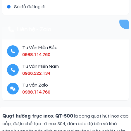
Sơ đồ đường đi
Liên hệ - Zalo
Tư Vấn Miền Bắc
0988.114.760
Tư Vấn Miền Nam
0966.522.134
Tư Vấn Zalo
0988.114.760
Description
Quạt hướng trục inox QT-500
là dòng quạt hút inox cao
cấp, được chế tạo từ inox 304, đảm bảo độ bền và khả