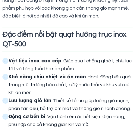
năng hoạt động ổn định trong môi trường khắc nghiệt. Sản
phẩm phù hợp với các không gian cần thông gió mạnh mẽ,
đặc biệt là nơi có nhiệt độ cao và khí ăn mòn.
Đặc điểm nổi bật quạt hướng trục inox
QT-500
Vật liệu inox cao cấp
: Giúp quạt chống gỉ sét, chịu lực
tốt và tăng tuổi thọ sản phẩm.
Khả năng chịu nhiệt và ăn mòn
: Hoạt động hiệu quả
trong môi trường hóa chất, xử lý nước thải và khu vực có
khí ăn mòn.
Lưu lượng gió lớn
: Thiết kế tối ưu giúp luồng gió mạnh,
phân tán đều, hỗ trợ làm mát và thông gió nhanh chóng.
Động cơ bền bỉ
: Vận hành êm ái, tiết kiệm điện năng,
phù hợp cho cả không gian kín và mở.