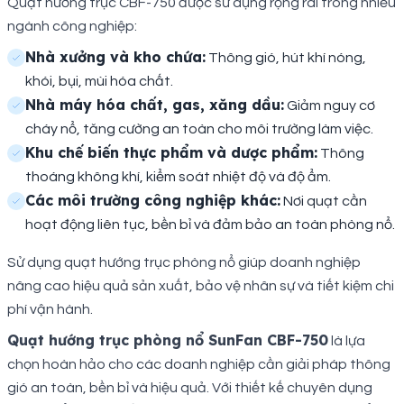
Quạt hướng trục CBF-750 được sử dụng rộng rãi trong nhiều
ngành công nghiệp:
Nhà xưởng và kho chứa:
Thông gió, hút khí nóng,
khói, bụi, mùi hóa chất.
Nhà máy hóa chất, gas, xăng dầu:
Giảm nguy cơ
cháy nổ, tăng cường an toàn cho môi trường làm việc.
Khu chế biến thực phẩm và dược phẩm:
Thông
thoáng không khí, kiểm soát nhiệt độ và độ ẩm.
Các môi trường công nghiệp khác:
Nơi quạt cần
hoạt động liên tục, bền bỉ và đảm bảo an toàn phòng nổ.
Sử dụng quạt hướng trục phòng nổ giúp doanh nghiệp
nâng cao hiệu quả sản xuất, bảo vệ nhân sự và tiết kiệm chi
phí vận hành.
Quạt hướng trục phòng nổ SunFan CBF-750
là lựa
chọn hoàn hảo cho các doanh nghiệp cần giải pháp thông
gió an toàn, bền bỉ và hiệu quả. Với thiết kế chuyên dụng