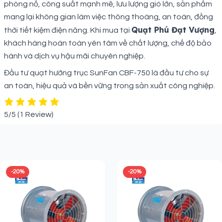
phòng nổ, công suất mạnh mẽ, lưu lượng gió lớn, sản phẩm
mang lại không gian làm việc thông thoáng, an toàn, đồng
Quạt Phú Đạt Vượng
thời tiết kiệm điện năng. Khi mua tại
,
khách hàng hoàn toàn yên tâm về chất lượng, chế độ bảo
hành và dịch vụ hậu mãi chuyên nghiệp.
Đầu tư quạt hướng trục SunFan CBF-750 là đầu tư cho sự
an toàn, hiệu quả và bền vững trong sản xuất công nghiệp.
5/5
(1 Review)
Sản phẩm liên quan
-20%
-20%