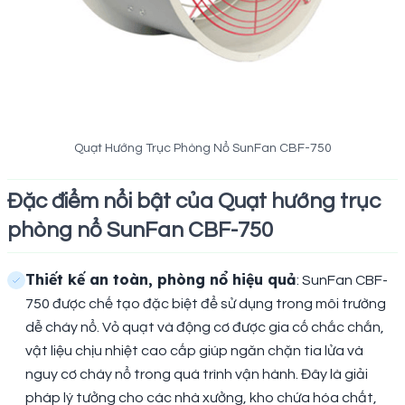
Quạt Hướng Trục Phòng Nổ SunFan CBF-750
Đặc điểm nổi bật của Quạt hướng trục
phòng nổ SunFan CBF-750
Thiết kế an toàn, phòng nổ hiệu quả
: SunFan CBF-
750 được chế tạo đặc biệt để sử dụng trong môi trường
dễ cháy nổ. Vỏ quạt và động cơ được gia cố chắc chắn,
vật liệu chịu nhiệt cao cấp giúp ngăn chặn tia lửa và
nguy cơ cháy nổ trong quá trình vận hành. Đây là giải
pháp lý tưởng cho các nhà xưởng, kho chứa hóa chất,