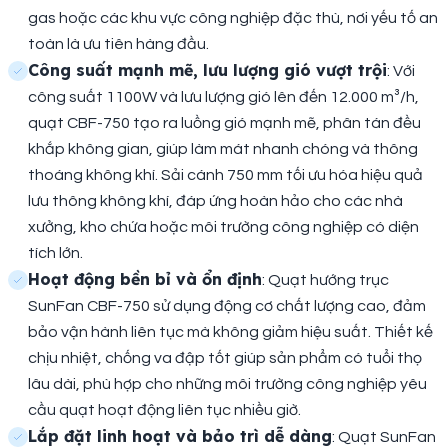
gas hoặc các khu vực công nghiệp đặc thù, nơi yếu tố an
toàn là ưu tiên hàng đầu.
Công suất mạnh mẽ, lưu lượng gió vượt trội
: Với
công suất 1100W và lưu lượng gió lên đến 12.000 m³/h,
quạt CBF-750 tạo ra luồng gió mạnh mẽ, phân tán đều
khắp không gian, giúp làm mát nhanh chóng và thông
thoáng không khí. Sải cánh 750 mm tối ưu hóa hiệu quả
lưu thông không khí, đáp ứng hoàn hảo cho các nhà
xưởng, kho chứa hoặc môi trường công nghiệp có diện
tích lớn.
Hoạt động bền bỉ và ổn định
: Quạt hướng trục
SunFan CBF-750 sử dụng động cơ chất lượng cao, đảm
bảo vận hành liên tục mà không giảm hiệu suất. Thiết kế
chịu nhiệt, chống va đập tốt giúp sản phẩm có tuổi thọ
lâu dài, phù hợp cho những môi trường công nghiệp yêu
cầu quạt hoạt động liên tục nhiều giờ.
Lắp đặt linh hoạt và bảo trì dễ dàng
: Quạt SunFan