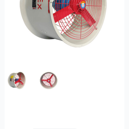
FEATURED IMAGE
GALLERY IMAGE 1
Quạt hướng trục phòng
nổ SunFan CBF-750