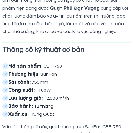
an toàn trong môi trường có nguy cơ cháy nổ cao. Sản
Quạt Phú Đạt Vượng
phẩm hiện đang được
cung cấp với
chất lượng đảm bảo và uy tín lâu năm trên thị trường, đáp
ứng tối đa nhu cầu thông gió, làm mát và bảo vệ an toàn
cho nhà xưởng, kho chứa và các khu vực công nghiệp.
Thông số kỹ thuật cơ bản
Mã sản phẩm:
CBF-750
Thương hiệu:
SunFan
Sải cánh:
750 mm
Công suất:
1100W
Lưu lượng gió:
12.000 m³/h
Bảo hành:
12 tháng
Xuất xứ:
Trung Quốc
Với các thông số này, quạt hướng trục SunFan CBF-750