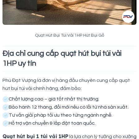
Quạt Hút Bụi Túi Vải 1HP Hút Bụi Gỗ
Địa chỉ cung cấp quạt hút bụi túi vải
1HP uy tín
Phú Đạt Vượng là đơn vị hàng đầu chuyên cung cấp quạt
hút bụi túi vải chính hãng, đảm bảo:
Chất lượng cao – giá tốt nhất thị trường.
Bảo hành 12 tháng, đổi mới nếu có lỗi từ nhà sản xuất.
Tư vấn giải pháp tối ưu theo từng ngành nghề.
Hỗ trợ vận chuyển & lắp đặt toàn quốc.
Quạt hút bụi 1 túi vải 1HP
là lựa chọn lý tưởng cho xưởng