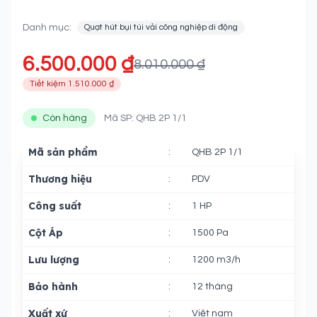
Danh mục:
Quạt hút bụi túi vải công nghiệp di động
6.500.000 ₫
8.010.000 ₫
Tiết kiệm 1.510.000 ₫
Còn hàng
Mã SP: QHB 2P 1/1
Mã sản phẩm
:
QHB 2P 1/1
Thương hiệu
:
PDV
Công suất
:
1 HP
Cột Áp
:
1500 Pa
Lưu lượng
:
1200 m3/h
Bảo hành
:
12 tháng
Xuất xứ
:
Việt nam