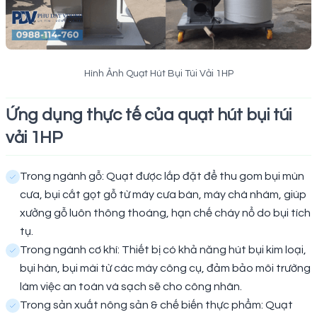
Hình Ảnh Quạt Hút Bụi Túi Vải 1HP
Ứng dụng thực tế của quạt hút bụi túi
vải 1HP
Trong ngành gỗ: Quạt được lắp đặt để thu gom bụi mùn
cưa, bụi cắt gọt gỗ từ máy cưa bàn, máy chà nhám, giúp
xưởng gỗ luôn thông thoáng, hạn chế cháy nổ do bụi tích
tụ.
Trong ngành cơ khí: Thiết bị có khả năng hút bụi kim loại,
bụi hàn, bụi mài từ các máy công cụ, đảm bảo môi trường
làm việc an toàn và sạch sẽ cho công nhân.
Trong sản xuất nông sản & chế biến thực phẩm: Quạt