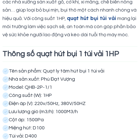
các nhà xưởng sản xuất gỗ, cơ khí, xi măng, chế biến nông
sản… giúp loại bỏ bụi mịn, bụi thô một cách nhanh chóng và
quạt hút bụi túi vải
hiệu quả. Với công suất 1HP,
mang lại
môi trường làm việc sạch sẽ, an toàn mà còn góp phần bảo
vệ sức khỏe người lao động và kéo dài tuổi thọ máy móc.
Thông số quạt hút bụi 1 túi vải 1HP
Tên sản phẩm: Quạt ly tâm hút bụi 1 túi vải
Nhà sản xuất: Phú Đạt Vượng
Model: QHB-2P-1/1
Công suất (W): 1HP
Điện áp (V): 220v/50Hz, 380V/50HZ
Lưu lượng gió (m3/h): 1000M3/h
Cột áp: 1500Pa
Miệng hút: D100
Túi vải: D400