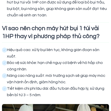
hút bụi túi vải 1HP còn được sử dụng để loại bỏ bụi trấu,
bụi bột, bụi nông sản, giúp không gian sản xuất đạt tiêu
chuẩn vệ sinh an toàn.
Vì sao nên chọn máy hút bụi 1 túi vải
1HP thay vì phương pháp thủ công?
Hiệu quả cao: xử lý bụi liên tục, không gián đoạn sản
xuất.
Bảo vệ sức khỏe: hạn chế nguy cơ bệnh về hô hấp cho
công nhân.
Nâng cao năng suất: môi trường sạch sẽ giúp máy móc
vận hành ổn định, giảm hỏng hóc.
Tiết kiệm chi phí lâu dài: đầu tư ban đầu hợp lý, sử dụng
bền bỉ từ 3 – 5 năm.