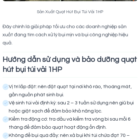
Sản Xuất Quạt Hút Bụi Túi Vải 1HP
Đây chính là giải pháp tối ưu cho các doanh nghiệp sản
xuất đang tìm cách xử lý bụi mịn và bụi công nghiệp hiệu
quả.
Hướng dẫn sử dụng và bảo dưỡng quạt
hút bụi túi vải 1HP
Vị trí lắp đặt: nên đặt quạt tại nơi khô ráo, thoáng mát,
gần nguồn phát sinh bụi.
Vệ sinh túi vải định kỳ: sau 2 – 3 tuần sử dụng nên giũ bụi
hoặc giặt sạch để đảm bảo khả năng lọc.
Kiểm tra động cơ: tra dầu và kiểm tra vòng bi sau mỗi 6
tháng để đảm bảo quạt hoạt động ổn định.
Không để bụi quá đầy: nên xả bụi khi túi chứa đạt 70 –