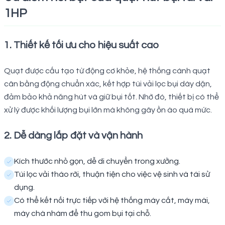
1HP
1. Thiết kế tối ưu cho hiệu suất cao
Quạt được cấu tạo từ động cơ khỏe, hệ thống cánh quạt
cân bằng động chuẩn xác, kết hợp túi vải lọc bụi dày dặn,
đảm bảo khả năng hút và giữ bụi tốt. Nhờ đó, thiết bị có thể
xử lý được khối lượng bụi lớn mà không gây ồn ào quá mức.
2. Dễ dàng lắp đặt và vận hành
Kích thước nhỏ gọn, dễ di chuyển trong xưởng.
Túi lọc vải tháo rời, thuận tiện cho việc vệ sinh và tái sử
dụng.
Có thể kết nối trực tiếp với hệ thống máy cắt, máy mài,
máy chà nhám để thu gom bụi tại chỗ.