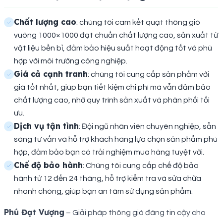
Chất lượng cao
: chúng tôi cam kết quạt thông gió
vuông 1000×1000 đạt chuẩn chất lượng cao, sản xuất từ
vật liệu bền bỉ, đảm bảo hiệu suất hoạt động tốt và phù
hợp với môi trường công nghiệp.
Giá cả cạnh tranh
: chúng tôi cung cấp sản phẩm với
giá tốt nhất, giúp bạn tiết kiệm chi phí mà vẫn đảm bảo
chất lượng cao, nhờ quy trình sản xuất và phân phối tối
ưu.
Dịch vụ tận tình
: Đội ngũ nhân viên chuyên nghiệp, sẵn
sàng tư vấn và hỗ trợ khách hàng lựa chọn sản phẩm phù
hợp, đảm bảo bạn có trải nghiệm mua hàng tuyệt vời.
Chế độ bảo hành
: Chúng tôi cung cấp chế độ bảo
hành từ 12 đến 24 tháng, hỗ trợ kiểm tra và sửa chữa
nhanh chóng, giúp bạn an tâm sử dụng sản phẩm.
Phú Đạt Vượng
– Giải pháp thông gió đáng tin cậy cho