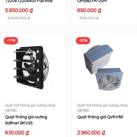
1220x1220x400 Full Inox
Omysu FA-20M
5.850.000 ₫
690.000 ₫
6.500.000 ₫
890.000 ₫
-17%
-20%
Quạt hút thông gió vuông công
Quạt hút thông gió vuông công
nghiệp
nghiệp
Quạt thông gió vuông
Quạt thông gió QVKV80
Soffnet SKV35
830.000 ₫
2.960.000 ₫