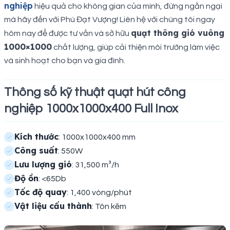
nghiệp
hiệu quả cho không gian của mình, đừng ngần ngại
mà hãy đến với Phú Đạt Vượng! Liên hệ với chúng tôi ngay
quạt thông gió vuông
hôm nay để được tư vấn và sở hữu
1000×1000
chất lượng, giúp cải thiện môi trường làm việc
và sinh hoạt cho bạn và gia đình.
Thông số kỹ thuật quạt hút công
nghiệp 1000x1000x400 Full Inox
Kích thước
: 1000x1000x400 mm
Công suất
: 550W
Lưu lượng gió
: 31,500 m³/h
Độ ồn
: <65Db
Tốc độ quay
: 1,400 vòng/phút
Vật liệu cấu thành
: Tôn kẽm