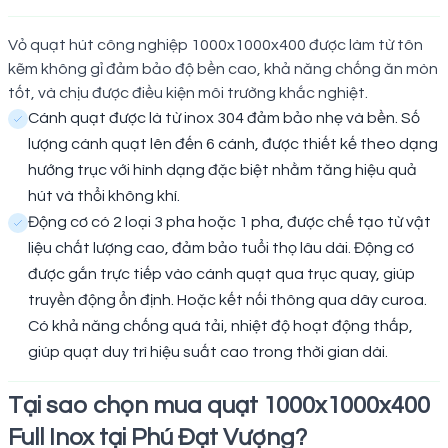
Vỏ quạt hút công nghiệp 1000x1000x400 được làm từ tôn
kẽm không gỉ đảm bảo độ bền cao, khả năng chống ăn mòn
tốt, và chịu được điều kiện môi trường khắc nghiệt.
Cánh quạt được là từ inox 304 đảm bảo nhẹ và bền. Số
lượng cánh quạt lên đến 6 cánh, được thiết kế theo dạng
hướng trục với hình dạng đặc biệt nhằm tăng hiệu quả
hút và thổi không khí.
Động cơ có 2 loại 3 pha hoặc 1 pha, được chế tạo từ vật
liệu chất lượng cao, đảm bảo tuổi thọ lâu dài. Động cơ
được gắn trực tiếp vào cánh quạt qua trục quay, giúp
truyền động ổn định. Hoặc kết nối thông qua dây curoa.
Có khả năng chống quá tải, nhiệt độ hoạt động thấp,
giúp quạt duy trì hiệu suất cao trong thời gian dài.
Tại sao chọn mua quạt 1000x1000x400
Full Inox tại Phú Đạt Vượng?