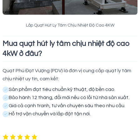
Lắp Quạt Hút Ly Tâm Chịu Nhiệt Độ Cao 4KW
Mua quạt hút ly tâm chịu nhiệt độ cao
4kW ở đâu?
Quạt Phú Đạt Vượng (PDV) là đơn vị cung cấp quạt ly tâm
chịu nhiệt uy tín, cam kết:
Sản phẩm đạt tiêu chuẩn kỹ thuật, độ bền cao.
Bảo hành 12 tháng, đổi mới nếu có lỗi từ nhà sản xuất.
Giá cả cạnh tranh, tư vấn chuyên sâu theo nhu cầu.
Hỗ trợ vận chuyển và lắp đặt tận nơi.