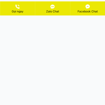
Gọi ngay
Zalo Chat
Facebook Chat
ĐĂNG KÝ NHẬN KHUYẾN MÃI
GỬI