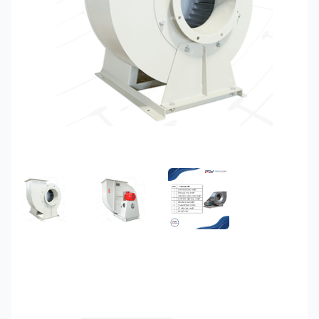
FEATURED IMAGE
GALLERY IMAGE 1
GALLERY IMAGE 2
Quạt hút ly tâm chịu
nhiệt độ cao 4KW