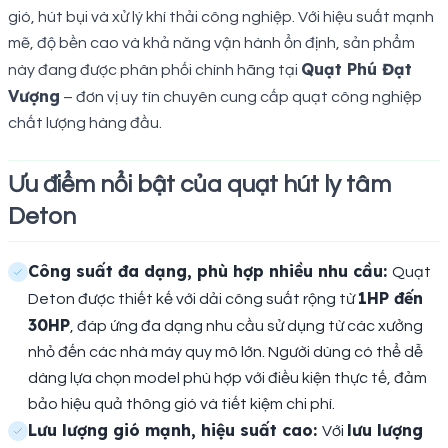
gió, hút bụi và xử lý khí thải công nghiệp. Với hiệu suất mạnh
mẽ, độ bền cao và khả năng vận hành ổn định, sản phẩm
Quạt Phú Đạt
này đang được phân phối chính hãng tại
Vượng
– đơn vị uy tín chuyên cung cấp quạt công nghiệp
chất lượng hàng đầu.
Ưu điểm nổi bật của quạt hút ly tâm
Deton
Công suất đa dạng, phù hợp nhiều nhu cầu:
Quạt
1HP đến
Deton được thiết kế với dải công suất rộng từ
30HP
, đáp ứng đa dạng nhu cầu sử dụng từ các xưởng
nhỏ đến các nhà máy quy mô lớn. Người dùng có thể dễ
dàng lựa chọn model phù hợp với điều kiện thực tế, đảm
bảo hiệu quả thông gió và tiết kiệm chi phí.
Lưu lượng gió mạnh, hiệu suất cao:
lưu lượng
Với