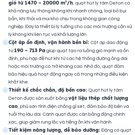
gió từ 1470 – 20000 m³/h
, quạt hút ly tâm Deton có
khả năng lưu thông không khí nhanh chóng, loại bỏ bụi
bẩn, khí thải và mùi khó chịu trong không gian công
nghiệp. Đây là thiết bị lý tưởng cho các môi trường cần xử
lý không khí liên tục và khối lượng lớn.
Cột áp ổn định, vận hành bền bỉ:
Cột áp dao động
190 – 713 Pa
từ
giúp quạt tạo ra luồng gió mạnh và ổn
định, phù hợp để hút khí từ các hệ thống đường ống dài
hoặc môi trường có trở kháng cao. Nhờ đó, quạt đảm
bảo hiệu quả hoạt động ngay cả trong những điều kiện
khắt khe.
Thiết kế chắc chắn, độ bền cao:
Quạt hút ly tâm
vật liệu thép chất lượng
Deton được sản xuất bằng
cao
, phủ sơn tĩnh điện chống gỉ sét, đảm bảo độ bền và
tuổi thọ lâu dài. Cánh quạt được cân bằng động chính
xác, giúp giảm rung lắc và tiếng ồn khi vận hành.
Tiết kiệm năng lượng, dễ bảo dưỡng:
Động cơ quạt