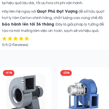
lại hiệu quả lâu dài, tối ưu hóa chi phí vận hành.
Quạt Phú Đạt Vượng
Hãy liên hệ ngay với
để sở hữu quạt
hút ly tâm Deton chính hãng, chất lượng cao cùng chế độ
bảo hành lên tới 36 tháng
. Đây là giải pháp lý tưởng để
tạo ra môi trường làm việc an toàn, sạch sẽ và hiệu quả.
5/5
(2 Reviews)
Sản phẩm liên quan
-41%
-25%