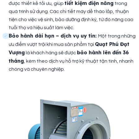
tiết kiệm điện năng
được thiết kế tối ưu, giúp
trong
quá trình sử dụng. Các chi tiết máy dễ tháo lắp, thuận
tiện cho việc vệ sinh, bảo dưỡng định kỳ, từ đó nâng cao
tuổi thọ và hiệu suất làm việc.
Bảo hành dài hạn – dịch vụ uy tín:
Một trong những
Quạt Phú Đạt
ưu điểm vượt trội khi mua sản phẩm tại
Vượng
bảo hành lên đến 36
là khách hàng sẽ được
tháng
, kèm theo dịch vụ hỗ trợ kỹ thuật tận tình, nhanh
chóng và chuyên nghiệp.