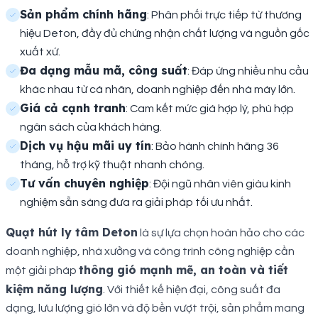
Sản phẩm chính hãng
: Phân phối trực tiếp từ thương
hiệu Deton, đầy đủ chứng nhận chất lượng và nguồn gốc
xuất xứ.
Đa dạng mẫu mã, công suất
: Đáp ứng nhiều nhu cầu
khác nhau từ cá nhân, doanh nghiệp đến nhà máy lớn.
Giá cả cạnh tranh
: Cam kết mức giá hợp lý, phù hợp
ngân sách của khách hàng.
Dịch vụ hậu mãi uy tín
: Bảo hành chính hãng 36
tháng, hỗ trợ kỹ thuật nhanh chóng.
Tư vấn chuyên nghiệp
: Đội ngũ nhân viên giàu kinh
nghiệm sẵn sàng đưa ra giải pháp tối ưu nhất.
Quạt hút ly tâm Deton
là sự lựa chọn hoàn hảo cho các
doanh nghiệp, nhà xưởng và công trình công nghiệp cần
thông gió mạnh mẽ, an toàn và tiết
một giải pháp
kiệm năng lượng
. Với thiết kế hiện đại, công suất đa
dạng, lưu lượng gió lớn và độ bền vượt trội, sản phẩm mang