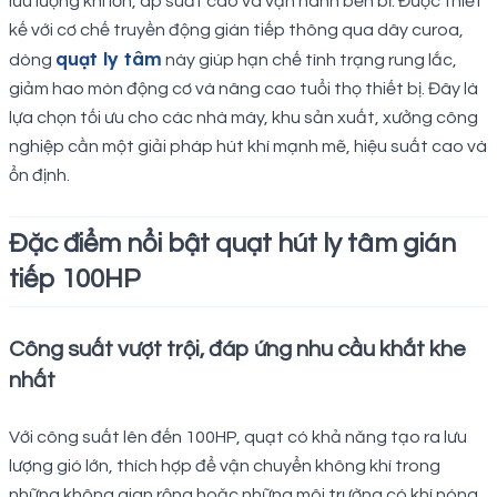
lưu lượng khí lớn, áp suất cao và vận hành bền bỉ. Được thiết
kế với cơ chế truyền động gián tiếp thông qua dây curoa,
quạt ly tâm
dòng
này giúp hạn chế tình trạng rung lắc,
giảm hao mòn động cơ và nâng cao tuổi thọ thiết bị. Đây là
lựa chọn tối ưu cho các nhà máy, khu sản xuất, xưởng công
nghiệp cần một giải pháp hút khí mạnh mẽ, hiệu suất cao và
ổn định.
Đặc điểm nổi bật quạt hút ly tâm gián
tiếp 100HP
Công suất vượt trội, đáp ứng nhu cầu khắt khe
nhất
Với công suất lên đến 100HP, quạt có khả năng tạo ra lưu
lượng gió lớn, thích hợp để vận chuyển không khí trong
những không gian rộng hoặc những môi trường có khí nóng,