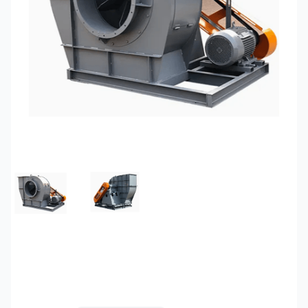
FEATURED IMAGE
GALLERY IMAGE 1
Quạt hút ly tâm gián
tiếp 100HP