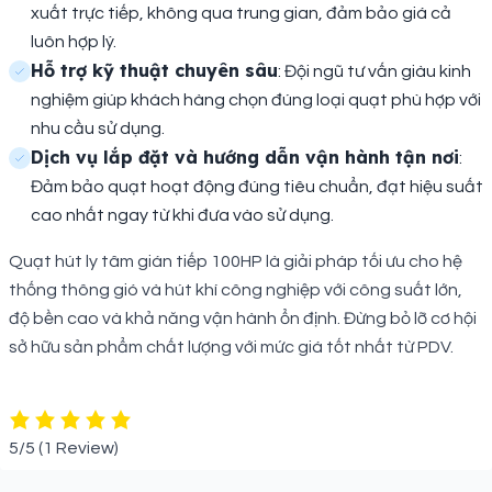
xuất trực tiếp, không qua trung gian, đảm bảo giá cả
luôn hợp lý.
Hỗ trợ kỹ thuật chuyên sâu
: Đội ngũ tư vấn giàu kinh
nghiệm giúp khách hàng chọn đúng loại quạt phù hợp với
nhu cầu sử dụng.
Dịch vụ lắp đặt và hướng dẫn vận hành tận nơi
:
Đảm bảo quạt hoạt động đúng tiêu chuẩn, đạt hiệu suất
cao nhất ngay từ khi đưa vào sử dụng.
Quạt hút ly tâm gián tiếp 100HP là giải pháp tối ưu cho hệ
thống thông gió và hút khí công nghiệp với công suất lớn,
độ bền cao và khả năng vận hành ổn định. Đừng bỏ lỡ cơ hội
sở hữu sản phẩm chất lượng với mức giá tốt nhất từ PDV.
5/5
(1 Review)