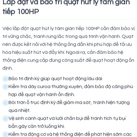
Lắp đặt và bảo trì quạt hút ly tâm gián
tiếp 100HP
Việc lắp đặt quạt hút ly tâm gián tiếp 100HP cần đảm bảo vị
trí vững chắc, tránh rung lắc trong quá trình vận hành. Quạt
nên được kết nối với hệ thống ống dẫn khí phù hợp để tối ưu
hóa hiệu suất hút và đẩy khí. Ngoài ra, cần đảm bảo hệ
thống điện cung cấp đúng công suất để quạt hoạt động ổn
định.
Bảo trì định kỳ giúp quạt hoạt động lâu dài
Kiểm tra dây curoa thường xuyên, đảm bảo độ căng phù
hợp để quạt vận hành ổn định.
Bôi trơn ổ trục định kỳ để giảm ma sát, tránh hiện tượng
quá nhiệt.
Vệ sinh cánh quạt và lưới chắn bụi để tránh tích tụ bụi
bẩn gây cản trở luồng khí.
Kiểm tra động cơ và hệ thống điện để phát hiện sớm các