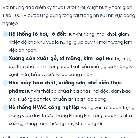
Với những đặc điểm kỹ thuật vượt trội, quạt hút ly tâm gián
tiếp 100HP được ứng dụng rộng rãi trong nhiều lĩnh vực công
nghiệp:
Hệ thống lò hơi, lò đốt
: Hút khí nóng, thải khói, giảm
nhiệt độ cho khu vực lò nung, giúp duy trì môi trường làm
việc an toàn.
Xưởng sản xuất gỗ, xi măng, kim loại
: Hút bụi mịn,
bụi thô phát sinh trong quá trình sản xuất, giúp không khí
sạch hơn, bảo vệ sức khỏe công nhân.
Nhà máy hóa chất, xưởng sơn, chế biến thực
phẩm
: Hút khí thải có chứa hóa chất, hơi độc, đảm bảo
môi trường đạt tiêu chuẩn an toàn lao động.
Hệ thống HVAC công nghiệp
: Đóng vai trò quan trọng
trong việc duy trì lưu thông không khí trong các khu nhà
xưởng, trung tâm thương mại, kho hàng lớn.