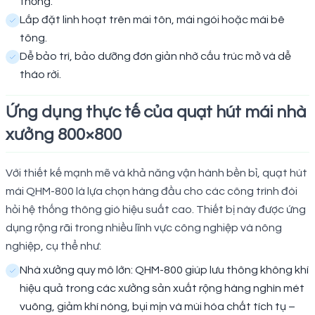
thống.
Lắp đặt linh hoạt trên mái tôn, mái ngói hoặc mái bê
tông.
Dễ bảo trì, bảo dưỡng đơn giản nhờ cấu trúc mở và dễ
tháo rời.
Ứng dụng thực tế của quạt hút mái nhà
xưởng 800×800
Với thiết kế mạnh mẽ và khả năng vận hành bền bỉ, quạt hút
mái QHM-800 là lựa chọn hàng đầu cho các công trình đòi
hỏi hệ thống thông gió hiệu suất cao. Thiết bị này được ứng
dụng rộng rãi trong nhiều lĩnh vực công nghiệp và nông
nghiệp, cụ thể như:
Nhà xưởng quy mô lớn: QHM-800 giúp lưu thông không khí
hiệu quả trong các xưởng sản xuất rộng hàng nghìn mét
vuông, giảm khí nóng, bụi mịn và mùi hóa chất tích tụ –