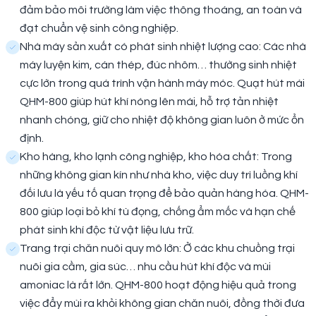
đảm bảo môi trường làm việc thông thoáng, an toàn và
đạt chuẩn vệ sinh công nghiệp.
Nhà máy sản xuất có phát sinh nhiệt lượng cao: Các nhà
máy luyện kim, cán thép, đúc nhôm… thường sinh nhiệt
cực lớn trong quá trình vận hành máy móc. Quạt hút mái
QHM-800 giúp hút khí nóng lên mái, hỗ trợ tản nhiệt
nhanh chóng, giữ cho nhiệt độ không gian luôn ở mức ổn
định.
Kho hàng, kho lạnh công nghiệp, kho hóa chất: Trong
những không gian kín như nhà kho, việc duy trì luồng khí
đối lưu là yếu tố quan trọng để bảo quản hàng hóa. QHM-
800 giúp loại bỏ khí tù đọng, chống ẩm mốc và hạn chế
phát sinh khí độc từ vật liệu lưu trữ.
Trang trại chăn nuôi quy mô lớn: Ở các khu chuồng trại
nuôi gia cầm, gia súc… nhu cầu hút khí độc và mùi
amoniac là rất lớn. QHM-800 hoạt động hiệu quả trong
việc đẩy mùi ra khỏi không gian chăn nuôi, đồng thời đưa