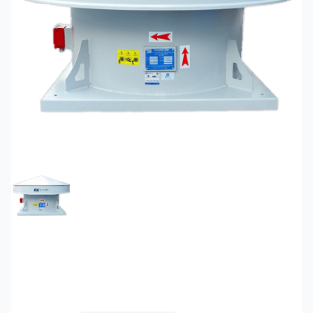
FEATURED IMAGE
Quạt hút mái nhà xưởng
QHM-800