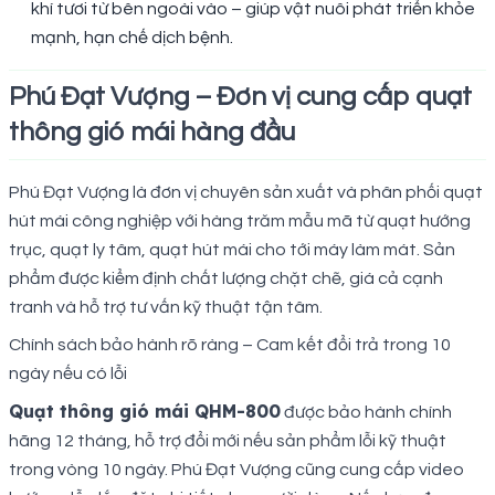
khí tươi từ bên ngoài vào – giúp vật nuôi phát triển khỏe
mạnh, hạn chế dịch bệnh.
Phú Đạt Vượng – Đơn vị cung cấp quạt
thông gió mái hàng đầu
Phú Đạt Vượng là đơn vị chuyên sản xuất và phân phối quạt
hút mái công nghiệp với hàng trăm mẫu mã từ quạt hướng
trục, quạt ly tâm, quạt hút mái cho tới máy làm mát. Sản
phẩm được kiểm định chất lượng chặt chẽ, giá cả cạnh
tranh và hỗ trợ tư vấn kỹ thuật tận tâm.
Chính sách bảo hành rõ ràng – Cam kết đổi trả trong 10
ngày nếu có lỗi
Quạt thông gió mái QHM-800
được bảo hành chính
hãng 12 tháng, hỗ trợ đổi mới nếu sản phẩm lỗi kỹ thuật
trong vòng 10 ngày. Phú Đạt Vượng cũng cung cấp video