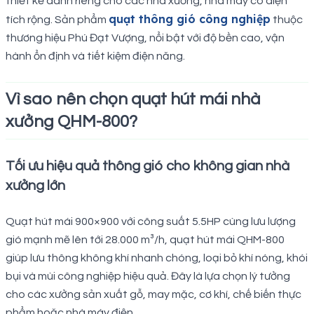
thiết kế dành riêng cho các nhà xưởng, nhà máy có diện
quạt thông gió công nghiệp
tích rộng. Sản phẩm
thuộc
thương hiệu Phú Đạt Vượng, nổi bật với độ bền cao, vận
hành ổn định và tiết kiệm điện năng.
Vì sao nên chọn quạt hút mái nhà
xưởng QHM-800?
Tối ưu hiệu quả thông gió cho không gian nhà
xưởng lớn
Quạt hút mái 900×900 với công suất 5.5HP cùng lưu lượng
gió mạnh mẽ lên tới 28.000 m³/h, quạt hút mái QHM-800
giúp lưu thông không khí nhanh chóng, loại bỏ khí nóng, khói
bụi và mùi công nghiệp hiệu quả. Đây là lựa chọn lý tưởng
cho các xưởng sản xuất gỗ, may mặc, cơ khí, chế biến thực
phẩm hoặc nhà máy điện.