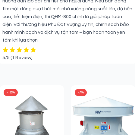
hướng dẫn lắp đặt chi tiết cho người dùng. Nếu bạn đang
tìm một dòng quạt hút mái nhà xưởng công suất lớn, độ bền
cao, tiết kiệm điện, thì QHM-800 chính là giải pháp toàn
diện. Với thương hiệu Phú Đạt Vượng uy tín, chính sách bảo
hành minh bạch và dịch vụ tận tâm – bạn hoàn toàn yên
tâm khi lựa chọn.
5/5
(1 Review)
Sản phẩm liên quan
-12%
-7%