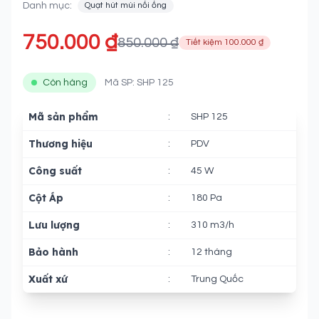
Danh mục:
Quạt hút mùi nối ống
750.000 ₫
850.000 ₫
Tiết kiệm 100.000 ₫
Còn hàng
Mã SP: SHP 125
Mã sản phẩm
:
SHP 125
Thương hiệu
:
PDV
Công suất
:
45 W
Cột Áp
:
180 Pa
Lưu lượng
:
310 m3/h
Bảo hành
:
12 tháng
Xuất xứ
:
Trung Quốc