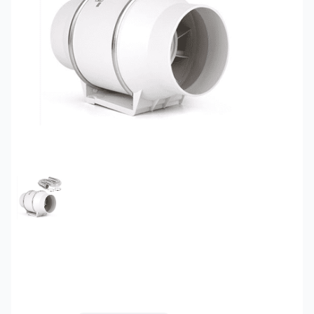
FEATURED IMAGE
Quạt hút mùi nối ống
SHP 125