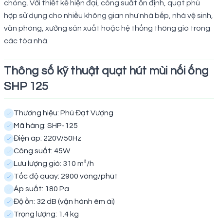
chóng. Với thiết kế hiện đại, công suất ổn định, quạt phù
hợp sử dụng cho nhiều không gian như nhà bếp, nhà vệ sinh,
văn phòng, xưởng sản xuất hoặc hệ thống thông gió trong
các tòa nhà.
Thông số kỹ thuật quạt hút mùi nối ống
SHP 125
Thương hiệu: Phú Đạt Vượng
Mã hàng: SHP-125
Điện áp: 220V/50Hz
Công suất: 45W
Lưu lượng gió: 310 m³/h
Tốc độ quay: 2900 vòng/phút
Áp suất: 180 Pa
Độ ồn: 32 dB (vận hành êm ái)
Trọng lượng: 1.4 kg