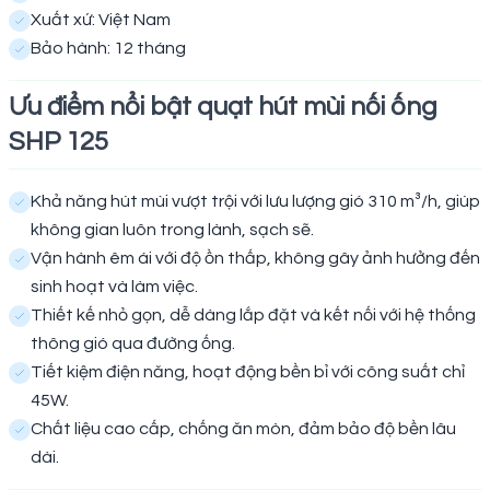
Xuất xứ: Việt Nam
Bảo hành: 12 tháng
Ưu điểm nổi bật quạt hút mùi nối ống
SHP 125
Khả năng hút mùi vượt trội với lưu lượng gió 310 m³/h, giúp
không gian luôn trong lành, sạch sẽ.
Vận hành êm ái với độ ồn thấp, không gây ảnh hưởng đến
sinh hoạt và làm việc.
Thiết kế nhỏ gọn, dễ dàng lắp đặt và kết nối với hệ thống
thông gió qua đường ống.
Tiết kiệm điện năng, hoạt động bền bỉ với công suất chỉ
45W.
Chất liệu cao cấp, chống ăn mòn, đảm bảo độ bền lâu
dài.