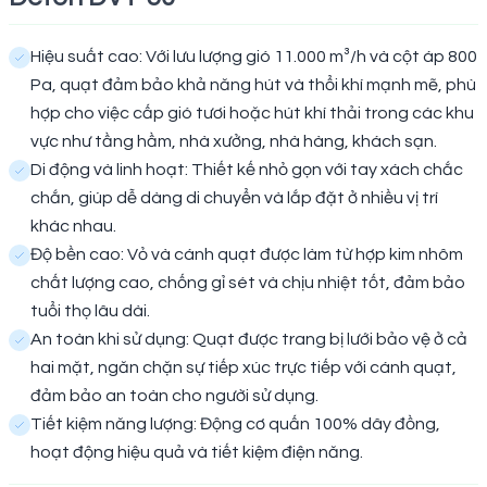
Hiệu suất cao: Với lưu lượng gió 11.000 m³/h và cột áp 800
Pa, quạt đảm bảo khả năng hút và thổi khí mạnh mẽ, phù
hợp cho việc cấp gió tươi hoặc hút khí thải trong các khu
vực như tầng hầm, nhà xưởng, nhà hàng, khách sạn.
Di động và linh hoạt: Thiết kế nhỏ gọn với tay xách chắc
chắn, giúp dễ dàng di chuyển và lắp đặt ở nhiều vị trí
khác nhau.
Độ bền cao: Vỏ và cánh quạt được làm từ hợp kim nhôm
chất lượng cao, chống gỉ sét và chịu nhiệt tốt, đảm bảo
tuổi thọ lâu dài.
An toàn khi sử dụng: Quạt được trang bị lưới bảo vệ ở cả
hai mặt, ngăn chặn sự tiếp xúc trực tiếp với cánh quạt,
đảm bảo an toàn cho người sử dụng.
Tiết kiệm năng lượng: Động cơ quấn 100% dây đồng,
hoạt động hiệu quả và tiết kiệm điện năng.