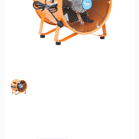
FEATURED IMAGE
Quạt hút xách tay Deton
DVT-50