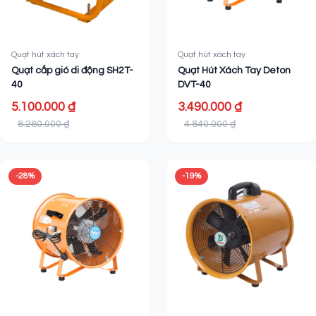
Quạt hút xách tay
Quạt hút xách tay
Quạt cấp gió di động SH2T-
Quạt Hút Xách Tay Deton
40
DVT-40
5.100.000 ₫
3.490.000 ₫
8.280.000 ₫
4.840.000 ₫
-28%
-19%