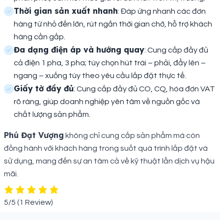
Thời gian sản xuất nhanh
: Đáp ứng nhanh các đơn
hàng từ nhỏ đến lớn, rút ngắn thời gian chờ, hỗ trợ khách
hàng cần gấp.
Đa dạng điện áp và hướng quay
: Cung cấp đầy đủ
cả điện 1 pha, 3 pha; tùy chọn hút trái – phải, đẩy lên –
ngang – xuống tùy theo yêu cầu lắp đặt thực tế.
Giấy tờ đầy đủ
: Cung cấp đầy đủ CO, CQ, hóa đơn VAT
rõ ràng, giúp doanh nghiệp yên tâm về nguồn gốc và
chất lượng sản phẩm.
Phú Đạt Vượng
không chỉ cung cấp sản phẩm mà còn
đồng hành với khách hàng trong suốt quá trình lắp đặt và
sử dụng, mang đến sự an tâm cả về kỹ thuật lẫn dịch vụ hậu
mãi.
5/5
(1 Review)