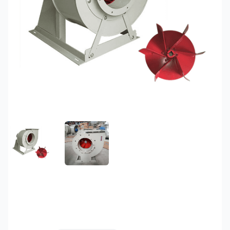
FEATURED IMAGE
GALLERY IMAGE 1
Quạt ly tâm cao áp 131-
2.0A-0.8KW