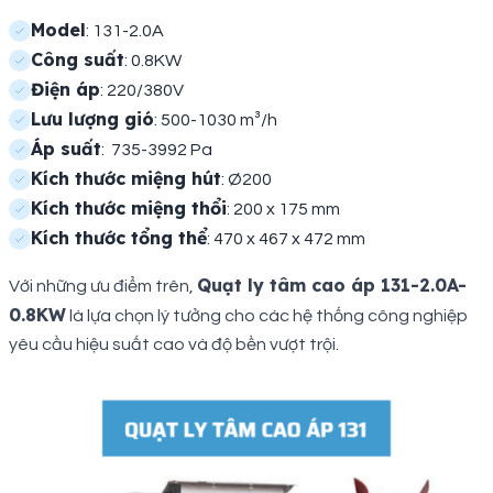
Model
: 131-2.0A
Công suất
: 0.8KW
Điện áp
: 220/380V
Lưu lượng gió
: 500-1030 m³/h
Áp suất
: 735-3992 Pa
Kích thước miệng hút
: Ø200
Kích thước miệng thổi
: 200 x 175 mm
Kích thước tổng thể
: 470 x 467 x 472 mm
Quạt ly tâm cao áp 131-2.0A-
Với những ưu điểm trên,
0.8KW
là lựa chọn lý tưởng cho các hệ thống công nghiệp
yêu cầu hiệu suất cao và độ bền vượt trội.