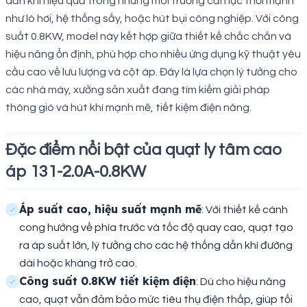
dẫn khí hiệu quả trong những môi trường cần lực thổi mạnh
như lò hơi, hệ thống sấy, hoặc hút bụi công nghiệp. Với công
suất 0.8KW, model này kết hợp giữa thiết kế chắc chắn và
hiệu năng ổn định, phù hợp cho nhiều ứng dụng kỹ thuật yêu
cầu cao về lưu lượng và cột áp. Đây là lựa chọn lý tưởng cho
các nhà máy, xưởng sản xuất đang tìm kiếm giải pháp
thông gió và hút khí mạnh mẽ, tiết kiệm điện năng.
Đặc điểm nổi bật của quạt ly tâm cao
áp 131-2.0A-0.8KW
Áp suất cao, hiệu suất mạnh mẽ
: Với thiết kế cánh
cong hướng về phía trước và tốc độ quay cao, quạt tạo
ra áp suất lớn, lý tưởng cho các hệ thống dẫn khí đường
dài hoặc kháng trở cao.
Công suất 0.8KW tiết kiệm điện
: Dù cho hiệu năng
cao, quạt vẫn đảm bảo mức tiêu thụ điện thấp, giúp tối