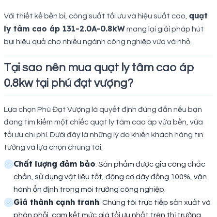
quạt
Với thiết kế bền bỉ, công suất tối ưu và hiệu suất cao,
ly tâm cao áp 131-2.0A-0.8kW
mang lại giải pháp hút
bụi hiệu quả cho nhiều ngành công nghiệp vừa và nhỏ.
Tại sao nên mua quạt ly tâm cao áp
0.8kw tại phú đạt vượng?
Lựa chọn Phú Đạt Vượng là quyết định đúng đắn nếu bạn
đang tìm kiếm một chiếc quạt ly tâm cao áp vừa bền, vừa
tối ưu chi phí. Dưới đây là những lý do khiến khách hàng tin
tưởng và lựa chọn chúng tôi:
Chất lượng đảm bảo
: Sản phẩm được gia công chắc
chắn, sử dụng vật liệu tốt, động cơ dây đồng 100%, vận
hành ổn định trong môi trường công nghiệp.
Giá thành cạnh tranh
: Chúng tôi trực tiếp sản xuất và
phân phối, cam kết mức giá tối ưu nhất trên thị trường.