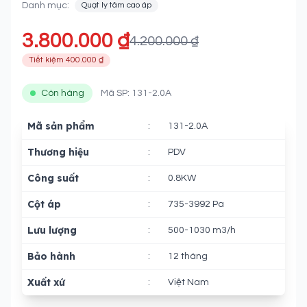
Danh mục:
Quạt ly tâm cao áp
3.800.000 ₫
4.200.000 ₫
Tiết kiệm 400.000 ₫
Còn hàng
Mã SP: 131-2.0A
Mã sản phẩm
:
131-2.0A
Thương hiệu
:
PDV
Công suất
:
0.8KW
Cột áp
:
735-3992 Pa
Lưu lượng
:
500-1030 m3/h
Bảo hành
:
12 tháng
Xuất xứ
:
Việt Nam