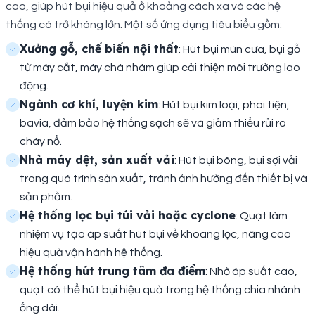
cao, giúp hút bụi hiệu quả ở khoảng cách xa và các hệ
thống có trở kháng lớn. Một số ứng dụng tiêu biểu gồm:
Xưởng gỗ, chế biến nội thất
: Hút bụi mùn cưa, bụi gỗ
từ máy cắt, máy chà nhám giúp cải thiện môi trường lao
động.
Ngành cơ khí, luyện kim
: Hút bụi kim loại, phoi tiện,
bavia, đảm bảo hệ thống sạch sẽ và giảm thiểu rủi ro
cháy nổ.
Nhà máy dệt, sản xuất vải
: Hút bụi bông, bụi sợi vải
trong quá trình sản xuất, tránh ảnh hưởng đến thiết bị và
sản phẩm.
Hệ thống lọc bụi túi vải hoặc cyclone
: Quạt làm
nhiệm vụ tạo áp suất hút bụi về khoang lọc, nâng cao
hiệu quả vận hành hệ thống.
Hệ thống hút trung tâm đa điểm
: Nhờ áp suất cao,
quạt có thể hút bụi hiệu quả trong hệ thống chia nhánh
ống dài.