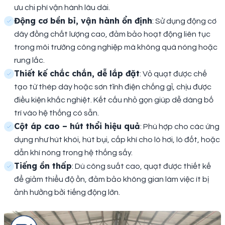
ưu chi phí vận hành lâu dài.
Động cơ bền bỉ, vận hành ổn định
: Sử dụng động cơ
dây đồng chất lượng cao, đảm bảo hoạt động liên tục
trong môi trường công nghiệp mà không quá nóng hoặc
rung lắc.
Thiết kế chắc chắn, dễ lắp đặt
: Vỏ quạt được chế
tạo từ thép dày hoặc sơn tĩnh điện chống gỉ, chịu được
điều kiện khắc nghiệt. Kết cấu nhỏ gọn giúp dễ dàng bố
trí vào hệ thống có sẵn.
Cột áp cao – hút thổi hiệu quả
: Phù hợp cho các ứng
dụng như hút khói, hút bụi, cấp khí cho lò hơi, lò đốt, hoặc
dẫn khí nóng trong hệ thống sấy.
Tiếng ồn thấp
: Dù công suất cao, quạt được thiết kế
để giảm thiểu độ ồn, đảm bảo không gian làm việc ít bị
ảnh hưởng bởi tiếng động lớn.