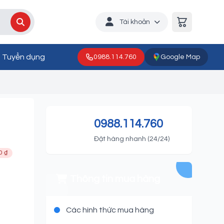
Tài khoản
Tuyển dụng
0988.114.760
Google Map
ựa
0988.114.760
Đặt hàng nhanh (24/24)
0 ₫
Thông tin mua hàng
Các hình thức mua hàng