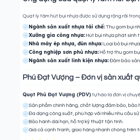
Quạt ly tâm hút bụi nhựa được sử dụng rộng rãi tro
Ngành sản xuất nhựa tái chế:
Thu gom bụi nhự
Xưởng gia công nhựa:
Hút bụi nhựa phát sinh t
Nhà máy ép nhựa, đùn nhựa:
Loại bỏ bụi nhựa
Công nghiệp sơn phủ nhựa:
Hỗ trợ thu gom bụ
Ngành sản xuất linh kiện nhựa:
Đảm bảo sản x
Phú Đạt Vượng – Đơn vị sản xuất q
Quạt Phú Đạt Vượng (PDV)
tự hào là đơn vị chuy
Sản phẩm chính hãng, chất lượng đảm bảo, bảo 
Đa dạng công suất, phù hợp với nhiều nhu cầu sử
Bảo hành dài hạn, hỗ trợ kỹ thuật tận tình.
Giá cả cạnh tranh, giao hàng nhanh chóng trên 