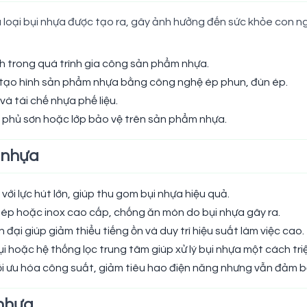
 loại bụi nhựa được tạo ra, gây ảnh hưởng đến sức khỏe con ngư
h trong quá trình gia công sản phẩm nhựa.
 tạo hình sản phẩm nhựa bằng công nghệ ép phun, đùn ép.
và tái chế nhựa phế liệu.
i phủ sơn hoặc lớp bảo vệ trên sản phẩm nhựa.
i nhựa
với lực hút lớn, giúp thu gom bụi nhựa hiệu quả.
ép hoặc inox cao cấp, chống ăn mòn do bụi nhựa gây ra.
đại giúp giảm thiểu tiếng ồn và duy trì hiệu suất làm việc cao.
bụi hoặc hệ thống lọc trung tâm giúp xử lý bụi nhựa một cách tri
ối ưu hóa công suất, giảm tiêu hao điện năng nhưng vẫn đảm bả
 nhựa