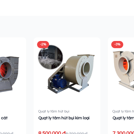
-2%
-3%
Quạt ly tâm hút bụi
Quạt ly tâm h
 cát
Quạt ly tâm hút bụi kim loại
Quạt ly tâm
8.500.000 ₫
7.300.00
0.000 ₫
8.700.000 ₫