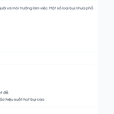
ời và môi trường làm việc. Một số loại bụi nhựa phổ
ệt để.
o hiệu suất hút bụi cao.