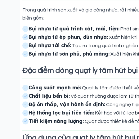
Trong quá trình sản xuất và gia công nhựa, rất nhiều
biến gồm:
Bụi nhựa từ quá trình cắt, mài, tiện:
Phát sin
Bụi nhựa từ ép phun, đùn nhựa:
Xuất hiện khi
Bụi nhựa tái chế:
Tạo ra trong quá trình nghiền 
Bụi nhựa từ sơn phủ, phủ màng:
Xuất hiện kh
Đặc điểm dòng quạt ly tâm hút bụ
Công suất mạnh mẽ:
Quạt ly tâm được thiết kế 
Chất liệu bền bỉ:
Vỏ quạt thường được làm từ th
Độ ồn thấp, vận hành ổn định:
Công nghệ hiện 
Hệ thống lọc bụi tiên tiến:
Kết hợp với túi lọc 
Tiết kiệm năng lượng:
Quạt được thiết kế để t
Ứng dụng của quạt ly tâm hút bụi