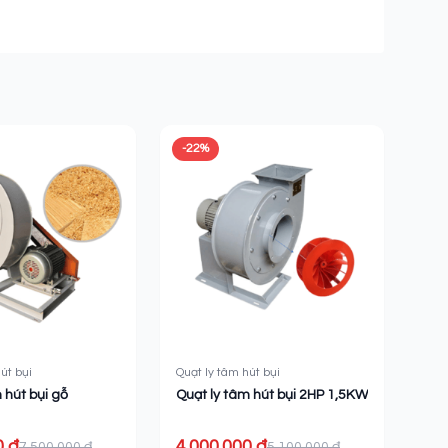
-22%
út bụi
Quạt ly tâm hút bụi
 hút bụi gỗ
Quạt ly tâm hút bụi 2HP 1,5KW
0 ₫
4.000.000 ₫
7.500.000 ₫
5.100.000 ₫