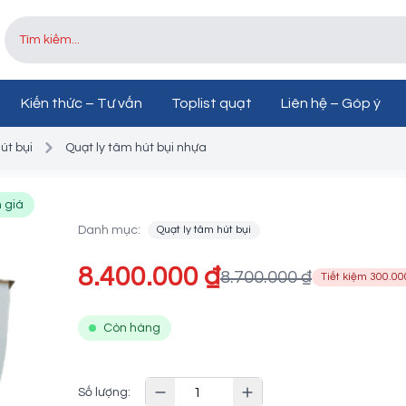
Kiến thức – Tư vấn
Toplist quạt
Liên hệ – Góp ý
út bụi
Quạt ly tâm hút bụi nhựa
Quạt ly tâm hút bụi nh
 giá
Danh mục:
Quạt ly tâm hút bụi
8.400.000 ₫
8.700.000 ₫
Tiết kiệm 300.00
Còn hàng
Số lượng: