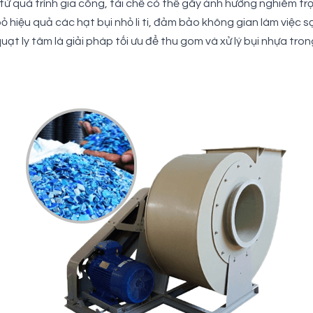
từ quá trình gia công, tái chế có thể gây ảnh hưởng nghiêm tr
bỏ hiệu quả các hạt bụi nhỏ li ti, đảm bảo không gian làm việc
uạt ly tâm là giải pháp tối ưu để thu gom và xử lý bụi nhựa tr