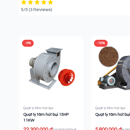
5/5
(3 Reviews)
Sản phẩm liên quan
-3%
-16%
Quạt ly tâm hút bụi
Quạt ly tâm hút bụi
Quạt ly tâm hút bụi 15HP
Quạt ly tâm hút bụi
11KW
22.300.000 ₫
5.800.000 ₫
23.000.000 ₫
6.90