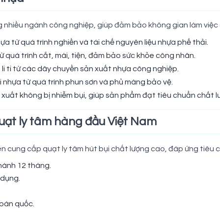
ng nhiều ngành công nghiệp, giúp đảm bảo không gian làm việc 
a từ quá trình nghiền và tái chế nguyên liệu nhựa phế thải.
ừ quá trình cắt, mài, tiện, đảm bảo sức khỏe công nhân.
 li ti từ các dây chuyền sản xuất nhựa công nghiệp.
i nhựa từ quá trình phun sơn và phủ màng bảo vệ.
uất không bị nhiễm bụi, giúp sản phẩm đạt tiêu chuẩn chất l
uạt ly tâm hàng đầu Việt Nam
ên cung cấp quạt ly tâm hút bụi chất lượng cao, đáp ứng tiêu 
hành 12 tháng.
 dụng.
toàn quốc.