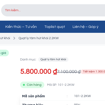
Kiến thức – Tư vấn
Toplist quạt
Liên hệ – Góp ý
út khói
Quạt ly tâm hút khói 2.2KW
Quạt ly tâm hút khói 2
 giá
Danh mục:
Quạt ly tâm hút khói
5.800.000 ₫
7.100.000 ₫
Tiết kiệm 1.300.
Còn hàng
Mã SP: 101-2.2KW
Mã sản phẩm
:
101-2.2KW