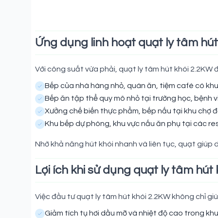
Ứng dụng linh hoạt quạt ly tâm hú
Với công suất vừa phải, quạt ly tâm hút khói 2.2KW
Bếp của nhà hàng nhỏ, quán ăn, tiệm café có khu 
Bếp ăn tập thể quy mô nhỏ tại trường học, bệnh 
Xưởng chế biến thực phẩm, bếp nấu tại khu chợ 
Khu bếp dự phòng, khu vực nấu ăn phụ tại các res
Nhờ khả năng hút khói nhanh và liên tục, quạt giúp 
Lợi ích khi sử dụng quạt ly tâm hút
Việc đầu tư quạt ly tâm hút khói 2.2KW không chỉ giúp
Giảm tích tụ hơi dầu mỡ và nhiệt độ cao trong khu