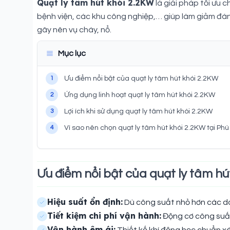
Quạt ly tâm hút khói 2.2KW
là giải pháp tối ưu 
bệnh viện, các khu công nghiệp,… giúp làm giảm đáng
gây nên vụ cháy, nổ.
Mục lục
1
Ưu điểm nổi bật của quạt ly tâm hút khói 2.2KW
2
Ứng dụng linh hoạt quạt ly tâm hút khói 2.2KW
3
Lợi ích khi sử dụng quạt ly tâm hút khói 2.2KW
4
Vì sao nên chọn quạt ly tâm hút khói 2.2KW tại Ph
Ưu điểm nổi bật của quạt ly tâm hú
Hiệu suất ổn định:
Dù công suất nhỏ hơn các dòn
Tiết kiệm chi phí vận hành:
Động cơ công suất 
Vận hành êm ái: