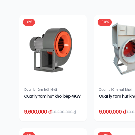
Sản phẩm liên quan
-6%
-10%
Quạt ly tâm hút khói
Quạt ly tâm hút khói
Quạt ly tâm hút khói bếp 4KW
Quạt ly tâm hút k
9.600.000 ₫
9.000.000 ₫
10.200.000 ₫
10.0