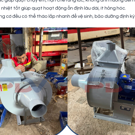
ác giúp quạt chạy êm, hạn chế rung lắc, không ảnh hưởng đến
 nhiệt tốt giúp quạt hoạt động ổn định lâu dài, ít hỏng hóc.
g cơ đều có thể tháo lắp nhanh để vệ sinh, bảo dưỡng định kỳ