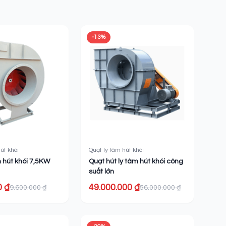
-13%
út khói
Quạt ly tâm hút khói
m hút khói 7,5KW
Quạt hút ly tâm hút khói công
suất lớn
0 ₫
49.000.000 ₫
9.600.000 ₫
56.000.000 ₫