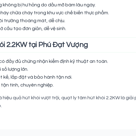
ng không bị hư hỏng do dầu mỡ bám lâu ngày.
cháy chữa cháy trong khu vực chế biến thực phẩm.
i trường thoáng mát, dễ chịu.
hờ cấu tạo đơn giản, dễ vệ sinh.
hói 2.2KW tại Phú Đạt Vượng
ó đầy đủ chứng nhận kiểm định kỹ thuật an toàn.
 số lượng lớn.
t kế, lắp đặt và bảo hành tận nơi.
tận tình, chuyên nghiệp.
iệu quả hút khói vượt trội, quạt ly tâm hút khói 2.2KW là giải
.