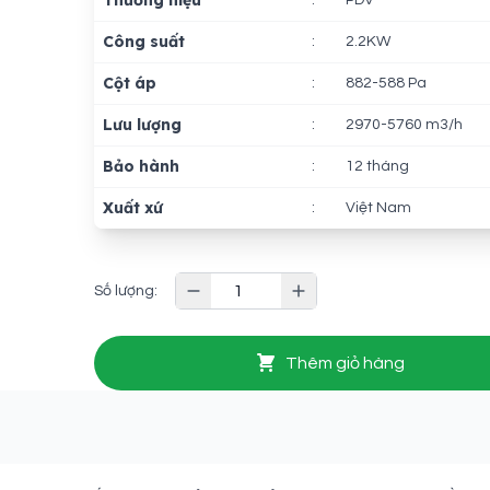
Thương hiệu
:
PDV
Công suất
:
2.2KW
Cột áp
:
882-588 Pa
Lưu lượng
:
2970-5760 m3/h
Bảo hành
:
12 tháng
Xuất xứ
:
Việt Nam
Số lượng:
Thêm giỏ hàng