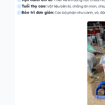
Thiết kế khí động học chuẩn x
Tuổi thọ cao:
Vật liệu bền bỉ, chống ăn mòn, chịu
Bảo trì đơn giản:
Các bộ phận như cánh, vỏ, độn