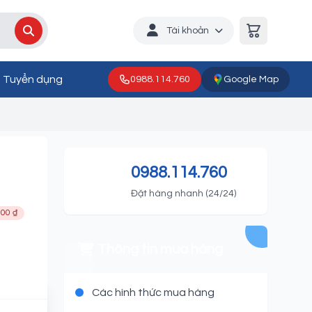
Tài khoản
Tuyển dụng
0988.114.760
Google Map
.2KW
0988.114.760
Đặt hàng nhanh (24/24)
000 ₫
Thông tin mua hàng
Các hình thức mua hàng