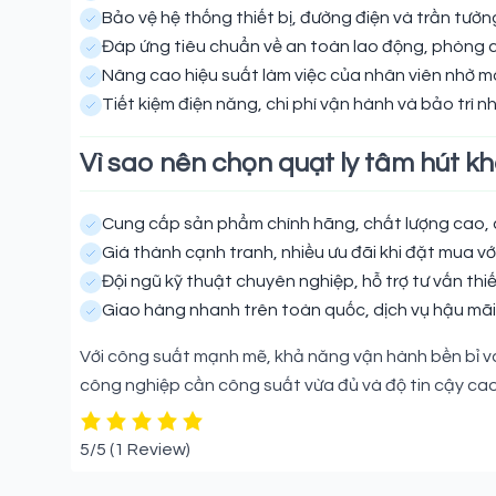
Bảo vệ hệ thống thiết bị, đường điện và trần tườ
Đáp ứng tiêu chuẩn về an toàn lao động, phòng 
Nâng cao hiệu suất làm việc của nhân viên nhờ mô
Tiết kiệm điện năng, chi phí vận hành và bảo trì n
Vì sao nên chọn quạt ly tâm hút k
Cung cấp sản phẩm chính hãng, chất lượng cao, c
Giá thành cạnh tranh, nhiều ưu đãi khi đặt mua với
Đội ngũ kỹ thuật chuyên nghiệp, hỗ trợ tư vấn thiế
Giao hàng nhanh trên toàn quốc, dịch vụ hậu mãi 
Với công suất mạnh mẽ, khả năng vận hành bền bỉ và h
công nghiệp cần công suất vừa đủ và độ tin cậy cao
5/5
(1 Review)