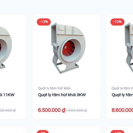
-13%
-10%
Quạt ly tâm hút khói
Quạt ly tâm h
hói 11KW
Quạt ly tâm hút khói 3KW
Quạt ly tâ
6.500.000 ₫
8.600.00
00.000 ₫
7.500.000 ₫