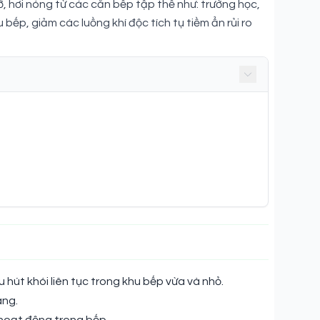
ỡ, hơi nóng từ các căn bếp tập thể như: trường học,
ếp, giảm các luồng khí độc tích tụ tiềm ẩn rủi ro
út khói liên tục trong khu bếp vừa và nhỏ.
áng.