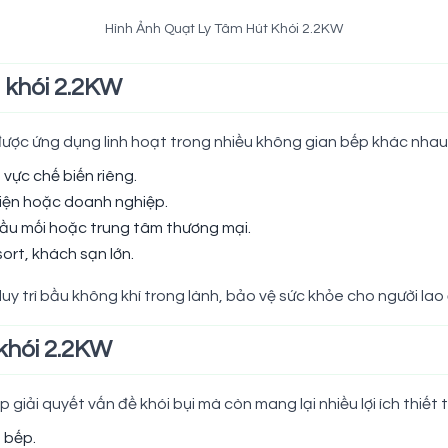
Hình Ảnh Quạt Ly Tâm Hút Khói 2.2KW
t khói 2.2KW
 được ứng dụng linh hoạt trong nhiều không gian bếp khác nhau
vực chế biến riêng.
viện hoặc doanh nghiệp.
đầu mối hoặc trung tâm thương mại.
ort, khách sạn lớn.
duy trì bầu không khí trong lành, bảo vệ sức khỏe cho người l
 khói 2.2KW
 giải quyết vấn đề khói bụi mà còn mang lại nhiều lợi ích thiết 
 bếp.