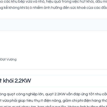
cho các khu bếp vừa và nhỏ, hiệu quả trong việc hút khói, dầu m
 kể không khí bị ô nhiễm ảnh hưởng đến sức khoẻ của các đầu b
ú Đạt Vượng
t khói 2.2KW
g quạt công nghiệp lớn, quạt 2.2KW vẫn đáp ứng tốt nhu cầu h
vừa phải giúp tiêu thụ ít điện năng, giảm chi phí điện hàng th