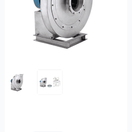
FEATURED IMAGE
GALLERY IMAGE 1
Quạt ly tâm siêu cao áp
QLTSC-2P01 Full Inox