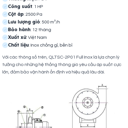
Công suất
: 1 HP
Cột áp
: 2500 Pa
Lưu lượng gió
: 500 m³/h
Bảo hành
: 12 tháng
Xuất xứ
: Việt Nam
Chất liệu
: Inox chống gỉ, bền bỉ
Với các thông số trên, QLTSC-2P01 Full Inox là lựa chọn lý
tưởng cho những hệ thống thông gió yêu cầu áp suất cực
lớn, đảm bảo vận hành ổn định và hiệu quả lâu dài.