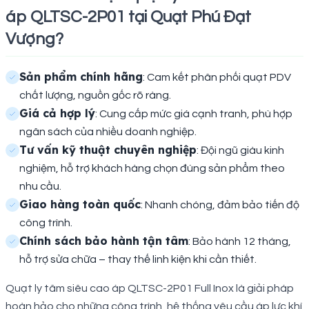
áp QLTSC-2P01 tại Quạt Phú Đạt
Vượng?
Sản phẩm chính hãng
: Cam kết phân phối quạt PDV
chất lượng, nguồn gốc rõ ràng.
Giá cả hợp lý
: Cung cấp mức giá cạnh tranh, phù hợp
ngân sách của nhiều doanh nghiệp.
Tư vấn kỹ thuật chuyên nghiệp
: Đội ngũ giàu kinh
nghiệm, hỗ trợ khách hàng chọn đúng sản phẩm theo
nhu cầu.
Giao hàng toàn quốc
: Nhanh chóng, đảm bảo tiến độ
công trình.
Chính sách bảo hành tận tâm
: Bảo hành 12 tháng,
hỗ trợ sửa chữa – thay thế linh kiện khi cần thiết.
Quạt ly tâm siêu cao áp QLTSC-2P01 Full Inox là giải pháp
hoàn hảo cho những công trình, hệ thống yêu cầu áp lực khí