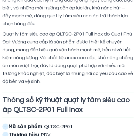
không khí qua các hệ thống đường ống ngày càng cao. Đặc
biệt, với những môi trường cần áp lực lớn, khả năng hút –
đẩy mạnh mẽ, dòng quạt ly tâm siêu cao áp trở thành lựa
chọn hàng đầu.
Quạt ly tâm siêu cao áp QLTSC-2P01 Full Inox do Quạt Phú
Đạt Vượng cung cấp là sản phẩm được thiết kế chuyên
dụng, mang đến hiệu quả vận hành mạnh mẽ, bền bỉ và tiết
kiệm năng lượng. Với chất liệu inox cao cấp, khả năng chống
ăn mòn vượt trội, đây là dòng quạt phù hợp với nhiều môi
trường khắc nghiệt, đặc biệt là những nơi có yêu cầu cao về
độ bền và vệ sinh.
Thông số kỹ thuật quạt ly tâm siêu cao
áp QLTSC-2P01 Full Inox
Mã sản phẩm
: QLTSC-2P01
Thương hiệu
: PDV