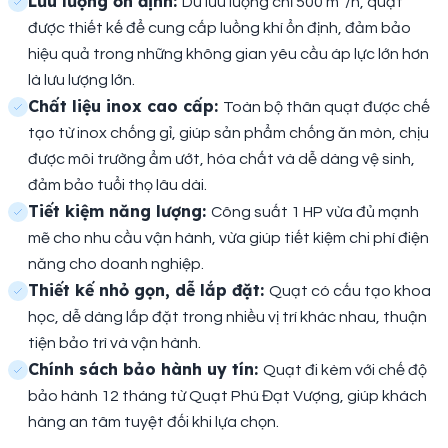
Lưu lượng ổn định:
Dù lưu lượng chỉ 500 m³/h, quạt
được thiết kế để cung cấp luồng khí ổn định, đảm bảo
hiệu quả trong những không gian yêu cầu áp lực lớn hơn
là lưu lượng lớn.
Chất liệu inox cao cấp:
Toàn bộ thân quạt được chế
tạo từ inox chống gỉ, giúp sản phẩm chống ăn mòn, chịu
được môi trường ẩm ướt, hóa chất và dễ dàng vệ sinh,
đảm bảo tuổi thọ lâu dài.
Tiết kiệm năng lượng:
Công suất 1 HP vừa đủ mạnh
mẽ cho nhu cầu vận hành, vừa giúp tiết kiệm chi phí điện
năng cho doanh nghiệp.
Thiết kế nhỏ gọn, dễ lắp đặt:
Quạt có cấu tạo khoa
học, dễ dàng lắp đặt trong nhiều vị trí khác nhau, thuận
tiện bảo trì và vận hành.
Chính sách bảo hành uy tín:
Quạt đi kèm với chế độ
bảo hành 12 tháng từ Quạt Phú Đạt Vượng, giúp khách
hàng an tâm tuyệt đối khi lựa chọn.