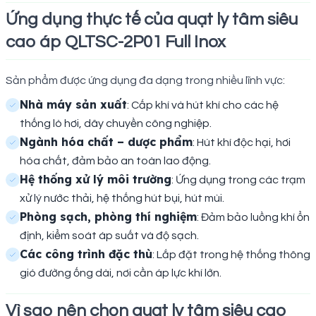
Ứng dụng thực tế của quạt ly tâm siêu
cao áp QLTSC-2P01 Full Inox
Sản phẩm được ứng dụng đa dạng trong nhiều lĩnh vực:
Nhà máy sản xuất
: Cấp khí và hút khí cho các hệ
thống lò hơi, dây chuyền công nghiệp.
Ngành hóa chất – dược phẩm
: Hút khí độc hại, hơi
hóa chất, đảm bảo an toàn lao động.
Hệ thống xử lý môi trường
: Ứng dụng trong các trạm
xử lý nước thải, hệ thống hút bụi, hút mùi.
Phòng sạch, phòng thí nghiệm
: Đảm bảo luồng khí ổn
định, kiểm soát áp suất và độ sạch.
Các công trình đặc thù
: Lắp đặt trong hệ thống thông
gió đường ống dài, nơi cần áp lực khí lớn.
Vì sao nên chọn quạt ly tâm siêu cao