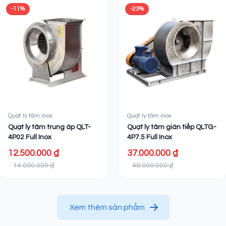
-11%
-23%
Quạt ly tâm inox
Quạt ly tâm inox
Quạt ly tâm trung áp QLT-
Quạt ly tâm gián tiếp QLTG-
4P02 Full Inox
4P7.5 Full Inox
12.500.000 ₫
37.000.000 ₫
14.000.000 ₫
48.000.000 ₫
Xem thêm sản phẩm