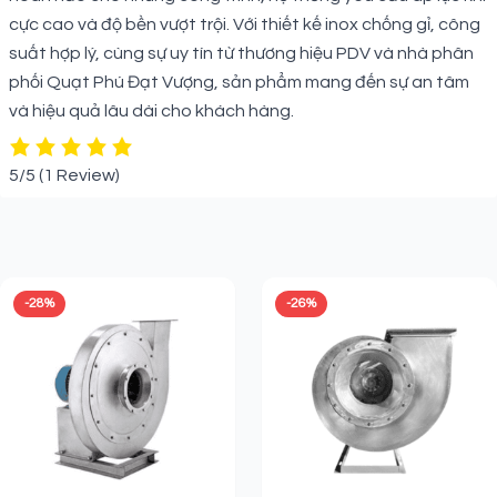
cực cao và độ bền vượt trội. Với thiết kế inox chống gỉ, công
suất hợp lý, cùng sự uy tín từ thương hiệu PDV và nhà phân
phối Quạt Phú Đạt Vượng, sản phẩm mang đến sự an tâm
và hiệu quả lâu dài cho khách hàng.
5/5
(1 Review)
Sản phẩm liên quan
-28%
-26%