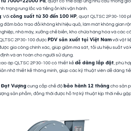
p từ 7000–22000 Pa
, quạt có thể đáp ứng nhu cầu thông gió
ình trạng rung lắc và tiếng ồn khi vận hành.
g
công suất từ 30 đến 100 HP
: Với
, quạt QLTSC 2P30-100 ph
 đảm bảo trao đổi không khí hiệu quả, làm mát không gian rộng
 nghiệp, nhà máy, xưởng chế biến, kho chứa hàng hóa và các côn
PDV sản xuất tại Việt Nam
m QLTSC 2P30-100 được
với vật l
ược gia công chính xác, giúp giảm ma sát, tối ưu hiệu suất và 
định và an toàn cho người sử dụng.
dễ dàng lắp đặt
u cao áp QLTSC 2P30-100 có thiết kế
, phù hợ
 giản nhờ thiết kế thông minh, giúp các kỹ thuật viên dễ dàng
 Đạt Vượng
bảo hành 12 tháng
cung cấp chế độ
cho sản p
ng sản phẩm, đồng thời được hỗ trợ kỹ thuật kịp thời nếu gặp