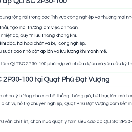
ao áp QLTSC 2P30-100
ụng rộng rãi trong các lĩnh vực công nghiệp và thương mại n
í thải, tạo môi trường làm việc an toàn.
nhiệt độ, duy trì lưu thông không khí.
ỏ khí độc, hơi hóa chất và bụi công nghiệp.
u suất cao nhờ cột áp lớn và lưu lượng khí mạnh mẽ.
y tâm QLTSC 2P30-100 phù hợp với nhiều dự án và yêu cầu kỹ t
C 2P30-100 tại Quạt Phú Đạt Vượng
ựa chọn lý tưởng cho mọi hệ thống thông gió, hút bụi, làm mát
và dịch vụ hỗ trợ chuyên nghiệp, Quạt Phú Đạt Vượng cam kết m
ư vấn chi tiết, chọn mua quạt ly tâm siêu cao áp QLTSC 2P30