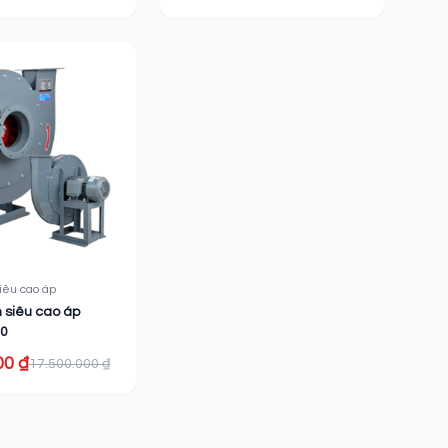
siêu cao áp
m siêu cao áp
0
00 ₫
17.500.000 ₫