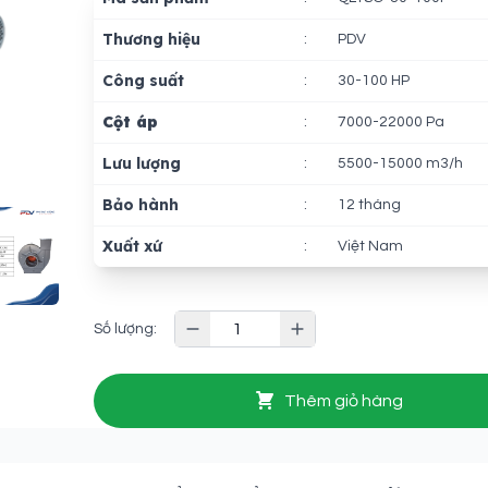
Thương hiệu
:
PDV
Công suất
:
30-100 HP
Cột áp
:
7000-22000 Pa
Lưu lượng
:
5500-15000 m3/h
Bảo hành
:
12 tháng
Xuất xứ
:
Việt Nam
 2
GALLERY IMAGE 3
Số lượng:
Thêm giỏ hàng