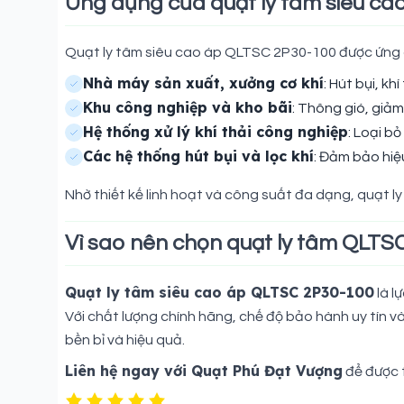
Ứng dụng của quạt ly tâm siêu c
Quạt ly tâm siêu cao áp QLTSC 2P30-100 được ứng d
Nhà máy sản xuất, xưởng cơ khí
: Hút bụi, kh
Khu công nghiệp và kho bãi
: Thông gió, giảm 
Hệ thống xử lý khí thải công nghiệp
: Loại b
Các hệ thống hút bụi và lọc khí
: Đảm bảo hiệ
Nhờ thiết kế linh hoạt và công suất đa dạng, quạt l
Vì sao nên chọn quạt ly tâm QLTS
Quạt ly tâm siêu cao áp QLTSC 2P30-100
là l
Với chất lượng chính hãng, chế độ bảo hành uy tín 
bền bỉ và hiệu quả.
Liên hệ ngay với Quạt Phú Đạt Vượng
để được t