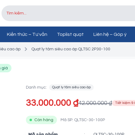
Kiến thức – Tư vấn
Toplist quạt
Liên hệ – Góp ý
siêu cao áp
Quạt ly tâm siêu cao áp QLTSC 2P30-100
Quạt ly tâm siêu cao á
 giá
QLTSC 2P30-100
Danh mục:
Quạt ly tâm siêu cao áp
33.000.000 ₫
42.000.000 ₫
Tiết kiệm 9
Còn hàng
Mã SP: QLTSC-30-100P
Mã sản phẩm
:
QLTSC-30-100P