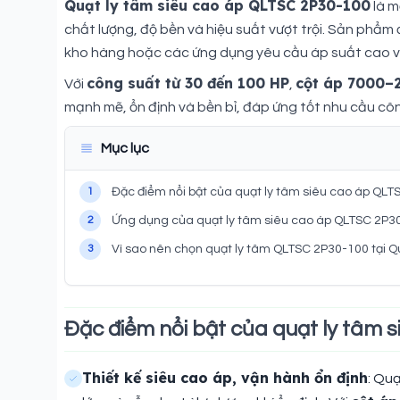
Quạt ly tâm siêu cao áp QLTSC 2P30-100
là m
chất lượng, độ bền và hiệu suất vượt trội. Sản phẩm
kho hàng hoặc các ứng dụng yêu cầu áp suất cao và 
công suất từ 30 đến 100 HP
cột áp 7000–
Với
,
mạnh mẽ, ổn định và bền bỉ, đáp ứng tốt nhu cầu cô
Mục lục
1
Đặc điểm nổi bật của quạt ly tâm siêu cao áp QL
2
Ứng dụng của quạt ly tâm siêu cao áp QLTSC 2P3
3
Vì sao nên chọn quạt ly tâm QLTSC 2P30-100 tại 
Đặc điểm nổi bật của quạt ly tâm
Thiết kế siêu cao áp, vận hành ổn định
: Qu