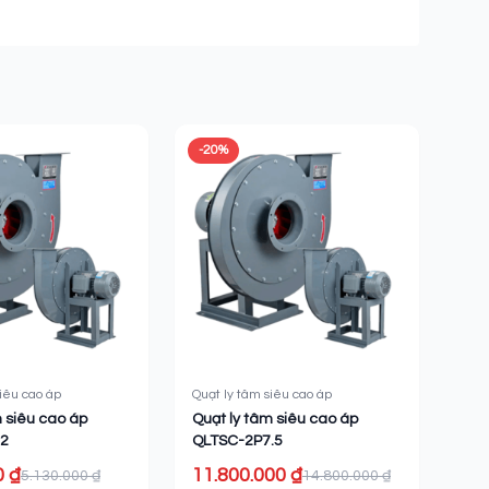
-20%
siêu cao áp
Quạt ly tâm siêu cao áp
m siêu cao áp
Quạt ly tâm siêu cao áp
2
QLTSC-2P7.5
0 ₫
11.800.000 ₫
5.130.000 ₫
14.800.000 ₫