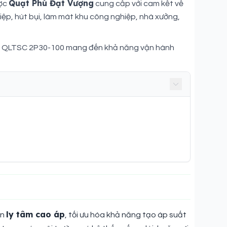
Quạt Phú Đạt Vượng
ược
cung cấp với cam kết về
iệp, hút bụi, làm mát khu công nghiệp, nhà xưởng,
âm QLTSC 2P30-100 mang đến khả năng vận hành
ly tâm cao áp
ẩn
, tối ưu hóa khả năng tạo áp suất