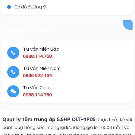
Sơ đồ đường đi
Liên hệ - Zalo
Tư Vấn Miền Bắc
0988.114.760
Tư Vấn Miền Nam
0966.522.134
Tư Vấn Zalo
0988.114.760
Description
Quạt ly tâm trung áp 5.5HP QLT-4P05
được thiết kế với
cánh quạt lồng sóc, mang lại lưu lượng gió lớn 6500 m³/h và