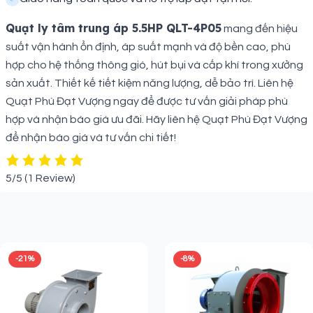
Quạt ly tâm trung áp 5.5HP QLT-4P05
mang đến hiệu
suất vận hành ổn định, áp suất mạnh và độ bền cao, phù
hợp cho hệ thống thông gió, hút bụi và cấp khí trong xưởng
sản xuất. Thiết kế tiết kiệm năng lượng, dễ bảo trì. Liên hệ
Quạt Phú Đạt Vượng ngay để được tư vấn giải pháp phù
hợp và nhận báo giá ưu đãi. Hãy liên hệ Quạt Phú Đạt Vượng
để nhận báo giá và tư vấn chi tiết!
5/5
(1 Review)
Sản phẩm liên quan
-21%
-8%