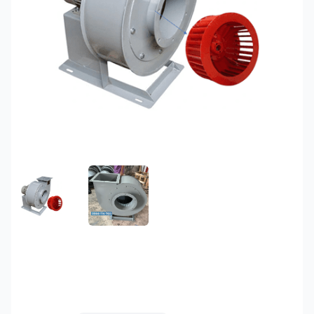
FEATURED IMAGE
GALLERY IMAGE 1
Quạt ly tâm trung áp
5.5HP QLT-4P05