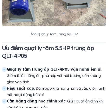
Ảnh Quạt Ly Tâm Trung Áp 5HP
Ưu điểm quạt ly tâm 5.5HP trung áp
QLT-4P05
Quạt ly tâm trung áp QLT-4P05 vận hành êm ái
:
Giảm thiểu tiếng ồn, phù hợp với môi trường cần không
gian yên tĩnh.
Hiệu suất cao
: Đảm bảo khả năng hút và cấp gió mạnh
mẽ, hoạt động bền bỉ.
Cân bằng động học chính xác
: Giúp quạt ổn định khi
vận hành, giảm rung lắc.