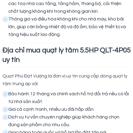
các tòa nhà cao tầng, tầng hầm, thang bộ, cải thiện
chất lượng không khí trong không gian kín.
Thông gió và điều hòa không khí cho nhà máy, kho bãi
lớn, giúp cân bằng nhiệt độ và độ ẩm, bảo vệ thiết bị và
tăng hiệu suất lao động.
Địa chỉ mua quạt ly tâm 5.5HP QLT-4P05
uy tín
Quạt Phú Đạt Vượng là đơn vị uy tín cung cấp dòng quạt ly
tâm trung áp với:
Bảo hành 12 tháng và chính sách hỗ trợ đổi trả nếu có lỗi
từ nhà sản xuất.
Giá cả cạnh tranh, nhiều ưu đãi hấp dẫn.
Dịch vụ tư vấn chuyên nghiệp giúp khách hàng chọn
đúng sản phẩm cho nhu cầu.
Giao hàng toàn quốc và hỗ trợ lắp đặt tận nơi.