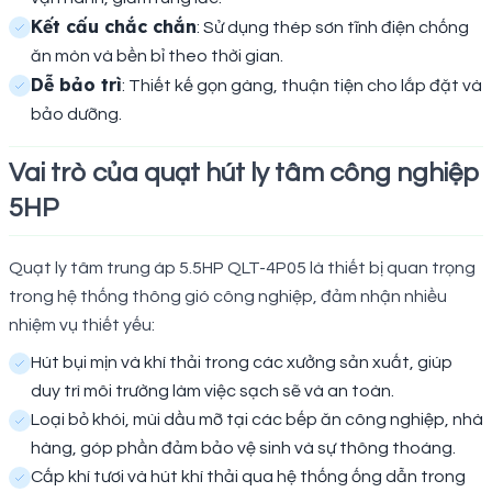
Kết cấu chắc chắn
: Sử dụng thép sơn tĩnh điện chống
ăn mòn và bền bỉ theo thời gian.
Dễ bảo trì
: Thiết kế gọn gàng, thuận tiện cho lắp đặt và
bảo dưỡng.
Vai trò của quạt hút ly tâm công nghiệp
5HP
Quạt ly tâm trung áp 5.5HP QLT-4P05 là thiết bị quan trọng
trong hệ thống thông gió công nghiệp, đảm nhận nhiều
nhiệm vụ thiết yếu:
Hút bụi mịn và khí thải trong các xưởng sản xuất, giúp
duy trì môi trường làm việc sạch sẽ và an toàn.
Loại bỏ khói, mùi dầu mỡ tại các bếp ăn công nghiệp, nhà
hàng, góp phần đảm bảo vệ sinh và sự thông thoáng.
Cấp khí tươi và hút khí thải qua hệ thống ống dẫn trong