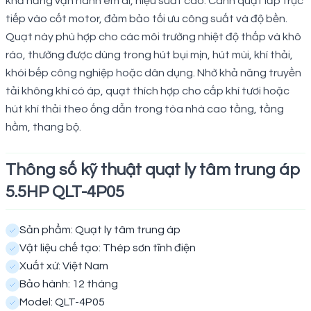
khả năng vận hành êm ái, hiệu suất cao. Cánh quạt lắp trực
tiếp vào cốt motor, đảm bảo tối ưu công suất và độ bền.
Quạt này phù hợp cho các môi trường nhiệt độ thấp và khô
ráo, thường được dùng trong hút bụi mịn, hút mùi, khí thải,
khói bếp công nghiệp hoặc dân dụng. Nhờ khả năng truyền
tải không khí có áp, quạt thích hợp cho cấp khí tươi hoặc
hút khí thải theo ống dẫn trong tòa nhà cao tầng, tầng
hầm, thang bộ.
Thông số kỹ thuật quạt ly tâm trung áp
5.5HP QLT-4P05
Sản phẩm: Quạt ly tâm trung áp
Vật liệu chế tạo: Thép sơn tĩnh điện
Xuất xứ: Việt Nam
Bảo hành: 12 tháng
Model: QLT-4P05