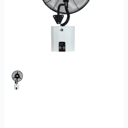
FEATURED IMAGE
Quạt phun sương công
nghiệp treo tường