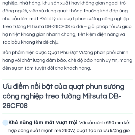
nghiệp, nhà hàng, khu sản xuất hay không gian ngoài trời
đông người, việc sử dụng quạt thông thường khó đáp ứng
nhu cầu làm mát. Đó là lý do quạt phun sương công nghiệp
treo tường Mitsuta DB-26CF08 ra đời – giải pháp tối ưu giúp
hạ nhiệt không gian nhanh chóng, tiết kiệm điện năng và
tạo bầu không khí dễ chịu.
Sản phẩm hiện được Quạt Phú Đạt Vượng phân phối chính
hãng với chất lượng đảm bảo, chế độ bảo hành uy tín, mang
đến sự an tâm tuyệt đối cho khách hàng.
Ưu điểm nổi bật của quạt phun sương
công nghiệp treo tường Mitsuta DB-
26CF08
Khả năng làm mát vượt trội
: Với sải cánh 650 mm kết
hợp công suất mạnh mẽ 260W, quạt tạo ra lưu lượng gió