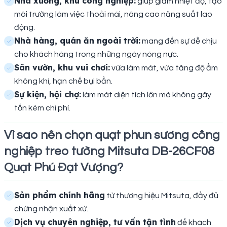
Nhà xưởng, khu công nghiệp:
giúp giảm nhiệt độ, tạo
môi trường làm việc thoải mái, nâng cao năng suất lao
động.
Nhà hàng, quán ăn ngoài trời:
mang đến sự dễ chịu
cho khách hàng trong những ngày nóng nực.
Sân vườn, khu vui chơi:
vừa làm mát, vừa tăng độ ẩm
không khí, hạn chế bụi bẩn.
Sự kiện, hội chợ:
làm mát diện tích lớn mà không gây
tốn kém chi phí.
Vì sao nên chọn quạt phun sương công
nghiệp treo tường Mitsuta DB-26CF08
Quạt Phú Đạt Vượng?
Sản phẩm chính hãng
từ thương hiệu Mitsuta, đầy đủ
chứng nhận xuất xứ.
Dịch vụ chuyên nghiệp, tư vấn tận tình
để khách