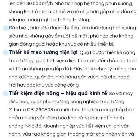
lên đến 30.000 m³/h. Nhờ tích hợp hệ thống phun sương,
không khí trở nên mát mẻ và dễ chịu hơn gấp nhiều lần so
với quạt công nghiệp thông thường.
Đặc biệt, hơi nước được khuếch tán dưới dạng hạt sương
siêu nhỏ, không gây ẩm ướt bề mặt, phù hợp cho không
gian đông người hoặc khu vực có nhiều thiết bị.
Thiết kế treo tường tiện lợi
: Quạt được thiết kế dạng
treo tường, giúp tiết kiệm diện tích sàn, đảm bảo an toàn
và tối ưu không gian lắp đặt. Đây là lựa chọn lý tưởng cho
nhà xưởng, quán ăn, nhà hàng sân vườn, hội chợ ngoài
trời hay các khu vực công cộng.
Tiết kiệm điện năng – hiệu quả kinh tế
: So với máy
điều hòa, quạt phun sương công nghiệp treo tường
Mitsuta DB-26CF08 có mức tiêu thụ điện năng thấp hơn
nhiều nhưng vẫn đảm bảo khả năng làm mát nhanh
chóng. Nhờ đó, doanh nghiệp vừa tiết kiệm chi phí vận
hành, vừa tạo không gian thoáng mát cho nhân viên và