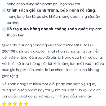
hàng chọn đúng sản phẩm phù hợp nhu cầu.
Chính sách giá cạnh tranh, bảo hành rõ ràng
,
mang lại lợi ích tối ưu cho khách hàng doanh nghiệp lẫn
cá nhân.
Hỗ trợ giao hàng nhanh chóng toàn quốc
, lắp đặt
thuận tiện.
Quạt phun sương công nghiệp treo tường Mitsuta DB-
26CF08 không chỉ giúp làm mát nhanh chóng mà còn tiết
kiệm điện năng, đảm bảo độ bền bỉ trong quá trình sử dụng.
Với thiết kế treo tường tiện lợi, khả năng làm mát vượt trội và
mức giá hợp lý, sản phẩm là lựa chọn tối ưu cho mọi không
gian rộng.
Nếu bạn đang tìm kiếm một giải pháp làm mát hiệu quả,
đừng bỏ lỡ sản phẩm này tại Quạt Phú Đạt Vượng – địa chỉ
cung cấp quạt công nghiệp uy tín hàng đầu hiện nay.