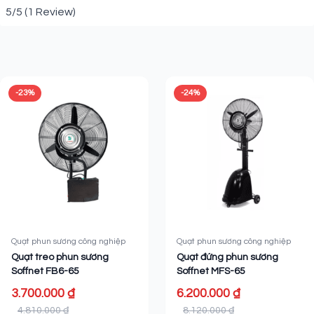
5/5
(1 Review)
Sản phẩm liên quan
-23%
-24%
Quạt phun sương công nghiệp
Quạt phun sương công nghiệp
Quạt treo phun sương
Quạt đứng phun sương
Soffnet FB6-65
Soffnet MFS-65
3.700.000 ₫
6.200.000 ₫
4.810.000 ₫
8.120.000 ₫