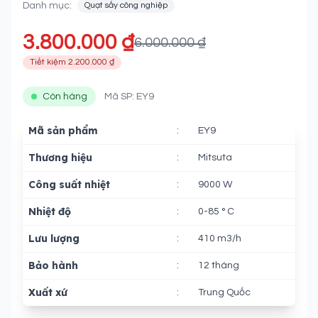
Danh mục:
Quạt sấy công nghiệp
3.800.000 ₫
6.000.000 ₫
Tiết kiệm 2.200.000 ₫
Còn hàng
Mã SP: EY9
Mã sản phẩm
:
EY9
Thương hiệu
:
Mitsuta
Công suất nhiệt
:
9000 W
Nhiệt độ
:
0-85
° C
Lưu lượng
:
410 m3/h
Bảo hành
:
12 tháng
Xuất xứ
:
Trung Quốc