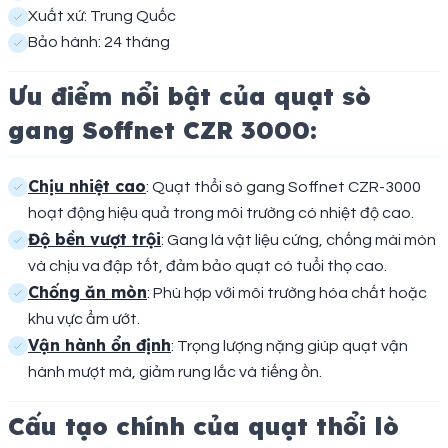
Xuất xứ: Trung Quốc
Bảo hành: 24 tháng
Ưu điểm nổi bật của quạt sò
gang Soffnet CZR 3000:
Chịu nhiệt cao
: Quạt thổi sò gang Soffnet CZR-3000
hoạt động hiệu quả trong môi trường có nhiệt độ cao.
Độ bền vượt trội
: Gang là vật liệu cứng, chống mài mòn
và chịu va đập tốt, đảm bảo quạt có tuổi thọ cao.
Chống ăn mòn
: Phù hợp với môi trường hóa chất hoặc
khu vực ẩm ướt.
Vận hành ổn định
: Trọng lượng nặng giúp quạt vận
hành mượt mà, giảm rung lắc và tiếng ồn.
Cấu tạo chính của quạt thổi lò