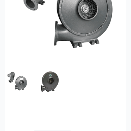
FEATURED IMAGE
GALLERY IMAGE 1
Quạt thổi sò gang
Soffnet CZR-3000