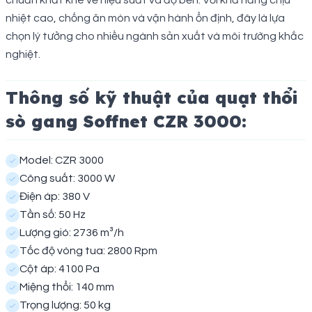
chuẩn khắt khe về hiệu suất và độ bền. Với khả năng chịu
nhiệt cao, chống ăn mòn và vận hành ổn định, đây là lựa
chọn lý tưởng cho nhiều ngành sản xuất và môi trường khắc
nghiệt.
Thông số kỹ thuật của quạt thổi
sò gang Soffnet CZR 3000:
Model: CZR 3000
Công suất: 3000 W
Điện áp: 380 V
Tần số: 50 Hz
Lượng gió: 2736 m³/h
Tốc độ vòng tua: 2800 Rpm
Cột áp: 4100 Pa
Miệng thổi: 140 mm
Trọng lượng: 50 kg