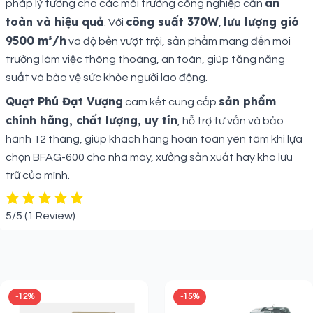
an
pháp lý tưởng cho các môi trường công nghiệp cần
toàn và hiệu quả
công suất 370W
lưu lượng gió
. Với
,
9500 m³/h
và độ bền vượt trội, sản phẩm mang đến môi
trường làm việc thông thoáng, an toàn, giúp tăng năng
suất và bảo vệ sức khỏe người lao động.
Quạt Phú Đạt Vượng
sản phẩm
cam kết cung cấp
chính hãng, chất lượng, uy tín
, hỗ trợ tư vấn và bảo
hành 12 tháng, giúp khách hàng hoàn toàn yên tâm khi lựa
chọn BFAG-600 cho nhà máy, xưởng sản xuất hay kho lưu
trữ của mình.
5/5
(1 Review)
Sản phẩm liên quan
-12%
-15%