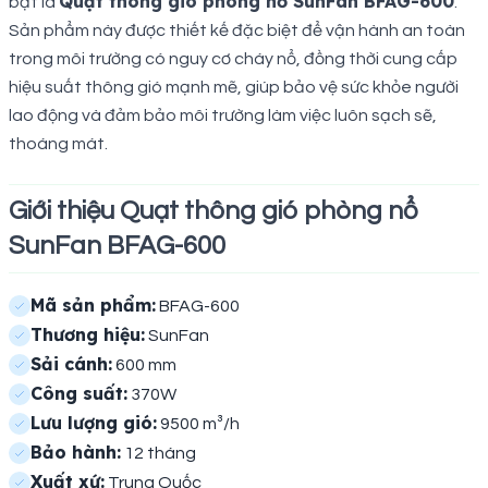
Quạt thông gió phòng nổ SunFan BFAG-600
bật là
.
Sản phẩm này được thiết kế đặc biệt để vận hành an toàn
trong môi trường có nguy cơ cháy nổ, đồng thời cung cấp
hiệu suất thông gió mạnh mẽ, giúp bảo vệ sức khỏe người
lao động và đảm bảo môi trường làm việc luôn sạch sẽ,
thoáng mát.
Giới thiệu Quạt thông gió phòng nổ
SunFan BFAG-600
Mã sản phẩm:
BFAG-600
Thương hiệu:
SunFan
Sải cánh:
600 mm
Công suất:
370W
Lưu lượng gió:
9500 m³/h
Bảo hành:
12 tháng
Xuất xứ:
Trung Quốc