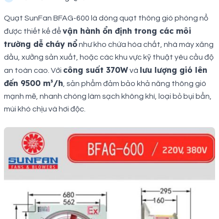
Quạt SunFan BFAG-600 là dòng quạt thông gió phòng nổ
vận hành ổn định trong các môi
được thiết kế để
trường dễ cháy nổ
như kho chứa hóa chất, nhà máy xăng
dầu, xưởng sản xuất, hoặc các khu vực kỹ thuật yêu cầu độ
công suất 370W
lưu lượng gió lên
an toàn cao. Với
và
đến 9500 m³/h
, sản phẩm đảm bảo khả năng thông gió
mạnh mẽ, nhanh chóng làm sạch không khí, loại bỏ bụi bẩn,
mùi khó chịu và hơi độc.