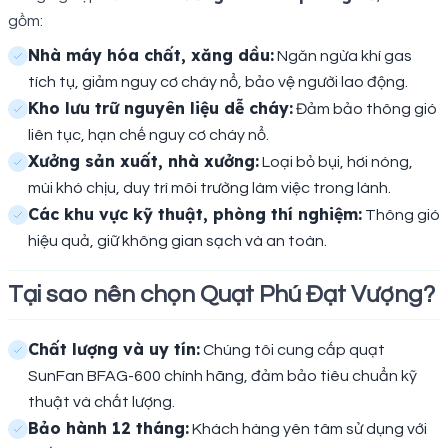
gồm:
Nhà máy hóa chất, xăng dầu:
Ngăn ngừa khí gas
tích tụ, giảm nguy cơ cháy nổ, bảo vệ người lao động.
Kho lưu trữ nguyên liệu dễ cháy:
Đảm bảo thông gió
liên tục, hạn chế nguy cơ cháy nổ.
Xưởng sản xuất, nhà xưởng:
Loại bỏ bụi, hơi nóng,
mùi khó chịu, duy trì môi trường làm việc trong lành.
Các khu vực kỹ thuật, phòng thí nghiệm:
Thông gió
hiệu quả, giữ không gian sạch và an toàn.
Tại sao nên chọn Quạt Phú Đạt Vượng?
Chất lượng và uy tín:
Chúng tôi cung cấp quạt
SunFan BFAG-600 chính hãng, đảm bảo tiêu chuẩn kỹ
thuật và chất lượng.
Bảo hành 12 tháng:
Khách hàng yên tâm sử dụng với