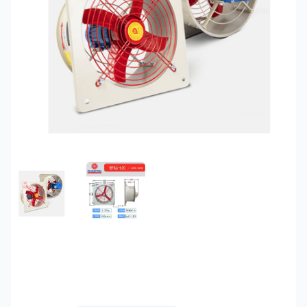
FEATURED IMAGE
GALLERY IMAGE 1
Quạt thông gió phòng
nổ SunFan BFAG-600