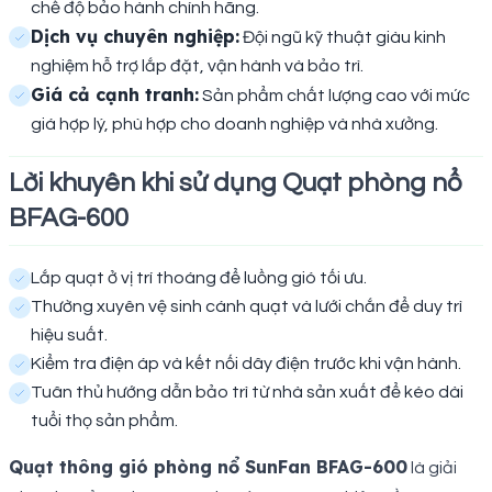
chế độ bảo hành chính hãng.
Dịch vụ chuyên nghiệp:
Đội ngũ kỹ thuật giàu kinh
nghiệm hỗ trợ lắp đặt, vận hành và bảo trì.
Giá cả cạnh tranh:
Sản phẩm chất lượng cao với mức
giá hợp lý, phù hợp cho doanh nghiệp và nhà xưởng.
Lời khuyên khi sử dụng Quạt phòng nổ
BFAG-600
Lắp quạt ở vị trí thoáng để luồng gió tối ưu.
Thường xuyên vệ sinh cánh quạt và lưới chắn để duy trì
hiệu suất.
Kiểm tra điện áp và kết nối dây điện trước khi vận hành.
Tuân thủ hướng dẫn bảo trì từ nhà sản xuất để kéo dài
tuổi thọ sản phẩm.
Quạt thông gió phòng nổ SunFan BFAG-600
là giải