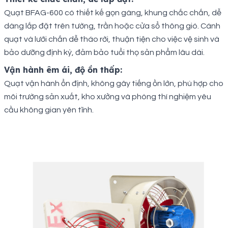
Quạt BFAG-600 có thiết kế gọn gàng, khung chắc chắn, dễ
dàng lắp đặt trên tường, trần hoặc cửa sổ thông gió. Cánh
quạt và lưới chắn dễ tháo rời, thuận tiện cho việc vệ sinh và
bảo dưỡng định kỳ, đảm bảo tuổi thọ sản phẩm lâu dài.
Vận hành êm ái, độ ồn thấp:
Quạt vận hành ổn định, không gây tiếng ồn lớn, phù hợp cho
môi trường sản xuất, kho xưởng và phòng thí nghiệm yêu
cầu không gian yên tĩnh.