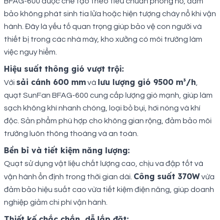
BFAG-600 được chế tạo theo tiêu chuẩn phòng nổ, đảm
bảo không phát sinh tia lửa hoặc hiện tượng cháy nổ khi vận
hành. Đây là yếu tố quan trọng giúp bảo vệ con người và
thiết bị trong các nhà máy, kho xưởng có môi trường làm
việc nguy hiểm.
Hiệu suất thông gió vượt trội:
sải cánh 600 mm
lưu lượng gió 9500 m³/h
Với
và
,
quạt SunFan BFAG-600 cung cấp lượng gió mạnh, giúp làm
sạch không khí nhanh chóng, loại bỏ bụi, hơi nóng và khí
độc. Sản phẩm phù hợp cho không gian rộng, đảm bảo môi
trường luôn thông thoáng và an toàn.
Bền bỉ và tiết kiệm năng lượng:
Quạt sử dụng vật liệu chất lượng cao, chịu va đập tốt và
Công suất 370W
vận hành ổn định trong thời gian dài.
vừa
đảm bảo hiệu suất cao vừa tiết kiệm điện năng, giúp doanh
nghiệp giảm chi phí vận hành.
Thiết kế chắc chắn, dễ lắp đặt: