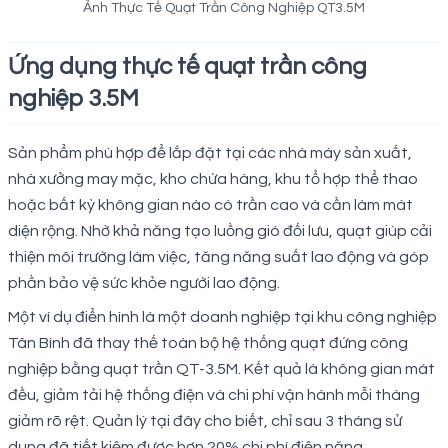
Ảnh Thực Tế Quạt Trần Công Nghiệp QT3.5M
Ứng dụng thực tế quạt trần công
nghiệp 3.5M
Sản phẩm phù hợp để lắp đặt tại các nhà máy sản xuất,
nhà xưởng may mặc, kho chứa hàng, khu tổ hợp thể thao
hoặc bất kỳ không gian nào có trần cao và cần làm mát
diện rộng. Nhờ khả năng tạo luồng gió đối lưu, quạt giúp cải
thiện môi trường làm việc, tăng năng suất lao động và góp
phần bảo vệ sức khỏe người lao động.
Một ví dụ điển hình là một doanh nghiệp tại khu công nghiệp
Tân Bình đã thay thế toàn bộ hệ thống quạt đứng công
nghiệp bằng quạt trần QT-3.5M. Kết quả là không gian mát
đều, giảm tải hệ thống điện và chi phí vận hành mỗi tháng
giảm rõ rệt. Quản lý tại đây cho biết, chỉ sau 3 tháng sử
dụng đã tiết kiệm được hơn 20% chi phí điện năng.