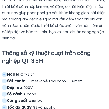
có trần cao cần làm mát diện rộng. Với sải cánh lớn 3.5 mét,
thiết kế 6 cánh hợp kim nhẹ và động cơ tiết kiệm điện, mẫu
quạt này giúp phân phối gió đều khắp không gian, cải thiện
môi trường làm việc hiệu quả mà vẫn kiểm soát chi phí vận
hành. Sản phẩm được thiết kế chắc chắn, vận hành êm ái,
dễ lắp đặt và bảo trì – phù hợp với tiêu chuẩn công nghiệp
hiện đại.
Thông số kỹ thuật quạt trần công
nghiệp QT-3.5M
Model
: QT-3.5M
Sải cánh
: 3.5 mét (chiều dài cánh ~1.4 mét)
Điện áp
: 220V
Số cánh
: 6 cánh
Công suất
: 0.65 kW
Tốc độ quay
: 98 vòng/phút