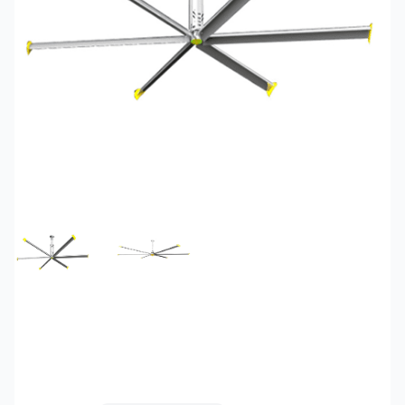
FEATURED IMAGE
GALLERY IMAGE 1
Quạt trần công nghiệp
QT-3.5M