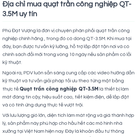
Địa chỉ mua quạt trần công nghiệp QT-
3.5M uy tín
Phú Đạt Vượng là đơn vị chuyên phân phối quạt trần công
nghiệp chính hãng , trong đó có dòng QT-3.5M. Khi mua tại
đây, bạn được tư vấn kỹ lưỡng, hỗ trợ lắp đặt tận nơi và có
chính sách đổi mới trong vòng 10 ngày nếu sản phẩm có lỗi
kỹ thuật.
Ngoài ra, PDV luôn sẵn sàng cung cấp các video hướng dẫn
kỹ thuật và tư vấn giải pháp tối ưu theo từng mặt bằng
Quạt trần công nghiệp QT-3.5M
thực tế.
là thiết bị làm
mát đáng tin cậy, hiệu suất cao, tiết kiệm điện, dễ lắp đặt
và có tính ứng dụng thực tế vượt trội.
Với lưu lượng gió lớn, diện tích làm mát rộng và giá thành hợp
lý, sản phẩm này phù hợp cho hầu hết các mô hình nhà
xưởng tại Việt Nam hiện nay. Đây là khoản đầu tư thông