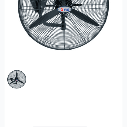
FEATURED IMAGE
Quạt treo tường công
nghiệp Xwin DFS 650