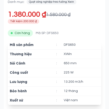
Danh mục:
Quạt công nghiệp treo tường Xwin
1.380.000 ₫
1.580.000 ₫
Tiết kiệm 200.000 ₫
Còn hàng
Mã SP: DFS650
Mã sản phẩm
:
DFS650
Thương hiệu
:
XWin
Sải Cánh
:
650 mm
Công suất
:
225 W
Lưu lượng
:
13.200 m3/h
Bảo hành
:
12 tháng
Xuất xứ
:
Việt nam