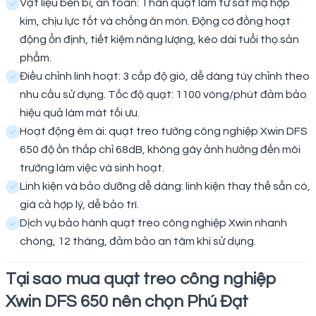
Vật liệu bền bỉ, an toàn: Thân quạt làm từ sắt mạ hợp
kim, chịu lực tốt và chống ăn mòn. Động cơ đồng hoạt
động ổn định, tiết kiệm năng lượng, kéo dài tuổi thọ sản
phẩm.
Điều chỉnh linh hoạt: 3 cấp độ gió, dễ dàng tùy chỉnh theo
nhu cầu sử dụng. Tốc độ quạt: 1100 vòng/phút đảm bảo
hiệu quả làm mát tối ưu.
Hoạt động êm ái: quạt treo tường công nghiệp Xwin DFS
650 độ ồn thấp chỉ 68dB, không gây ảnh hưởng đến môi
trường làm việc và sinh hoạt.
Linh kiện và bảo dưỡng dễ dàng: linh kiện thay thế sẵn có,
giá cả hợp lý, dễ bảo trì.
Dịch vụ bảo hành quạt treo công nghiệp Xwin nhanh
chóng, 12 tháng, đảm bảo an tâm khi sử dụng.
Tại sao mua quạt treo công nghiệp
Xwin DFS 650 nên chọn Phú Đạt