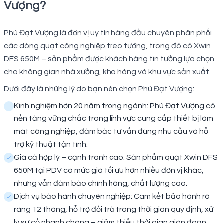
Vượng?
Phú Đạt Vượng là đơn vị uy tín hàng đầu chuyên phân phối
các dòng quạt công nghiệp treo tường, trong đó có Xwin
DFS 650M – sản phẩm được khách hàng tin tưởng lựa chọn
cho không gian nhà xưởng, kho hàng và khu vực sản xuất.
Dưới đây là những lý do bạn nên chọn Phú Đạt Vượng:
Kinh nghiệm hơn 20 năm trong ngành: Phú Đạt Vượng có
nền tảng vững chắc trong lĩnh vực cung cấp thiết bị làm
mát công nghiệp, đảm bảo tư vấn đúng nhu cầu và hỗ
trợ kỹ thuật tận tình.
Giá cả hợp lý – cạnh tranh cao: Sản phẩm quạt Xwin DFS
650M tại PDV có mức giá tối ưu hơn nhiều đơn vị khác,
nhưng vẫn đảm bảo chính hãng, chất lượng cao.
Dịch vụ bảo hành chuyên nghiệp: Cam kết bảo hành rõ
ràng 12 tháng, hỗ trợ đổi trả trong thời gian quy định, xử
lý sự cố nhanh chóng – giảm thiểu thời gian gián đoạn