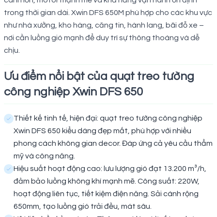
cánh lớn, motor mạnh mẽ và khả năng vận hành ổn định
trong thời gian dài. Xwin DFS 650M phù hợp cho các khu vực
như nhà xưởng, kho hàng, căng tin, hành lang, bãi đỗ xe –
nơi cần luồng gió mạnh để duy trì sự thông thoáng và dễ
chịu.
Ưu điểm nổi bật của quạt treo tường
công nghiệp Xwin DFS 650
Thiết kế tinh tế, hiện đại: quạt treo tường công nghiệp
Xwin DFS 650 kiểu dáng đẹp mắt, phù hợp với nhiều
phong cách không gian decor. Đáp ứng cả yêu cầu thẩm
mỹ và công năng.
Hiệu suất hoạt động cao: lưu lượng gió đạt 13.200 m³/h,
đảm bảo luồng không khí mạnh mẽ. Công suất: 220W,
hoạt động liên tục, tiết kiệm điện năng. Sải cánh rộng
650mm, tạo luồng gió trải đều, mát sâu.