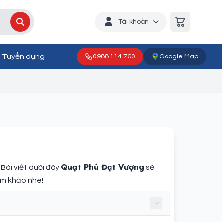
Tài khoản
Tuyển dụng
0988.114.760
Google Map
Quạt Phú Đạt Vượng
 Bài viết dưới đây
sẽ
am khảo nhé!