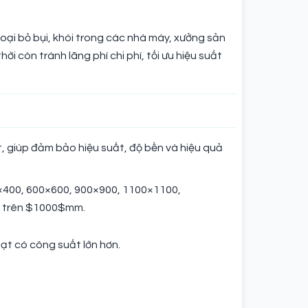
loại bỏ bụi, khói trong các nhà máy, xưởng sản
 còn tránh lãng phí chi phí, tối ưu hiệu suất
, giúp đảm bảo hiệu suất, độ bền và hiệu quả
00×400, 600×600, 900×900, 1100×1100,
, trên $1000$mm.
ạt có công suất lớn hơn.