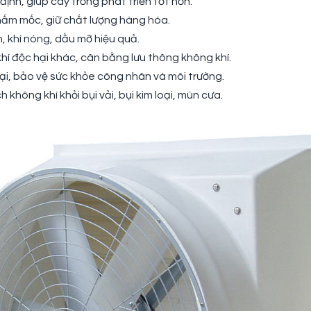
ịnh, giúp cây trồng phát triển tốt hơn.
ấm mốc, giữ chất lượng hàng hóa.
, khí nóng, dầu mỡ hiệu quả.
hí độc hại khác, cân bằng lưu thông không khí.
ại, bảo vệ sức khỏe công nhân và môi trường.
 không khí khỏi bụi vải, bụi kim loại, mùn cưa.