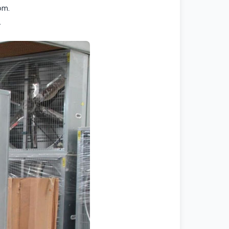
ôm.
…