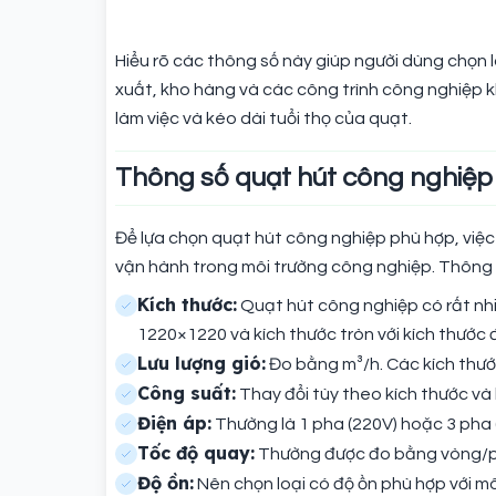
Hiểu rõ các thông số này giúp người dùng chọn l
xuất, kho hàng và các công trình công nghiệp kh
làm việc và kéo dài tuổi thọ của quạt.
Thông số quạt hút công nghiệp
Để lựa chọn quạt hút công nghiệp phù hợp, việc
vận hành trong môi trường công nghiệp. Thông
Kích thước:
Quạt hút công nghiệp có rất nhi
1220×1220 và kích thước tròn với kích thư
Lưu lượng gió:
Đo bằng m³/h. Các kích thước
Công suất:
Thay đổi tùy theo kích thước và
Điện áp:
Thường là 1 pha (220V) hoặc 3 pha 
Tốc độ quay:
Thường được đo bằng vòng/ph
Độ ồn:
Nên chọn loại có độ ồn phù hợp với môi