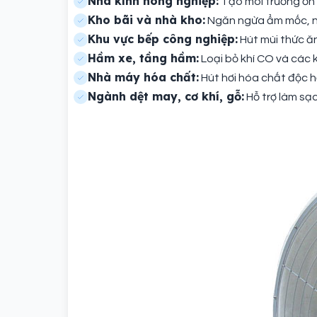
Nhà kính nông nghiệp:
Tạo môi trường ổn đ
Kho bãi và nhà kho:
Ngăn ngừa ẩm mốc, n
Khu vực bếp công nghiệp:
Hút mùi thức ăn
Hầm xe, tầng hầm:
Loại bỏ khí CO và các k
Nhà máy hóa chất:
Hút hơi hóa chất độc h
Ngành dệt may, cơ khí, gỗ:
Hỗ trợ làm sạch