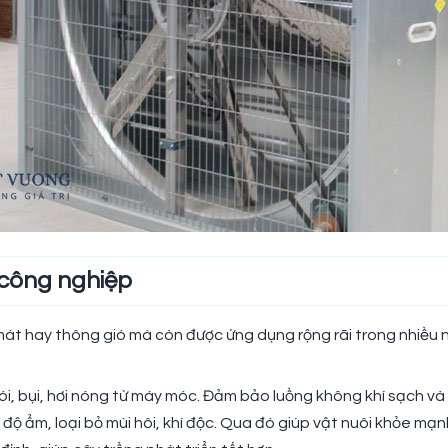
 công nghiệp
 mát hay thông gió mà còn được ứng dụng rộng rãi trong nhiều
i, bụi, hơi nóng từ máy móc. Đảm bảo luồng không khí sạch và b
 độ ẩm, loại bỏ mùi hôi, khí độc. Qua đó giúp vật nuôi khỏe mạ