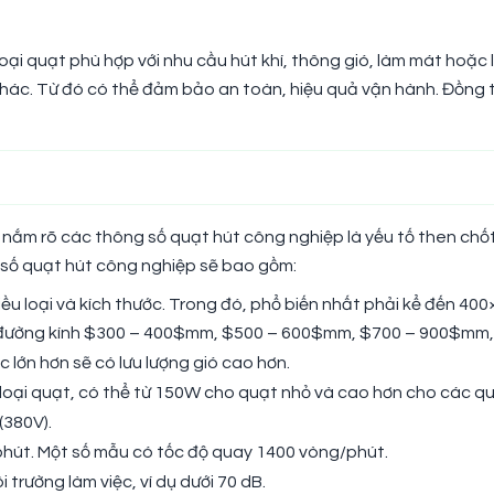
oại quạt phù hợp với nhu cầu hút khí, thông gió, làm mát hoặc 
ác. Từ đó có thể đảm bảo an toàn, hiệu quả vận hành. Đồng thời
 nắm rõ các thông số quạt hút công nghiệp là yếu tố then chốt
 số quạt hút công nghiệp sẽ bao gồm:
ều loại và kích thước. Trong đó, phổ biến nhất phải kể đến 4
ớc đường kính $300 – 400$mm, $500 – 600$mm, $700 – 900$mm
 lớn hơn sẽ có lưu lượng gió cao hơn.
 loại quạt, có thể từ 150W cho quạt nhỏ và cao hơn cho các qu
(380V).
út. Một số mẫu có tốc độ quay 1400 vòng/phút.
 trường làm việc, ví dụ dưới 70 dB.