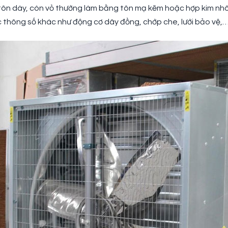
tôn dày, còn vỏ thường làm bằng tôn mạ kẽm hoặc hợp kim nh
 thông số khác như động cơ dây đồng, chớp che, lưới bảo vệ,