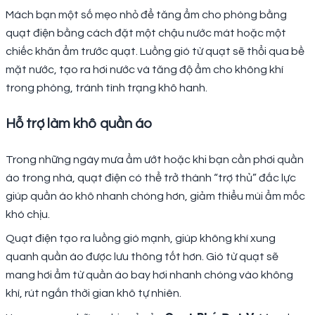
Mách bạn một số mẹo nhỏ để tăng ẩm cho phòng bằng
quạt điện bằng cách đặt một chậu nước mát hoặc một
chiếc khăn ẩm trước quạt. Luồng gió từ quạt sẽ thổi qua bề
mặt nước, tạo ra hơi nước và tăng độ ẩm cho không khí
trong phòng, tránh tình trạng khô hanh.
Hỗ trợ làm khô quần áo
Trong những ngày mưa ẩm ướt hoặc khi bạn cần phơi quần
áo trong nhà, quạt điện có thể trở thành “trợ thủ” đắc lực
giúp quần áo khô nhanh chóng hơn, giảm thiểu mùi ẩm mốc
khó chịu.
Quạt điện tạo ra luồng gió mạnh, giúp không khí xung
quanh quần áo được lưu thông tốt hơn. Gió từ quạt sẽ
mang hơi ẩm từ quần áo bay hơi nhanh chóng vào không
khí, rút ngắn thời gian khô tự nhiên.