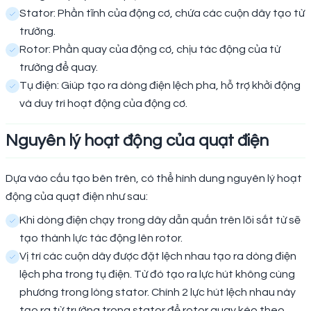
Stator: Phần tĩnh của động cơ, chứa các cuộn dây tạo từ
trường.
Rotor: Phần quay của động cơ, chịu tác động của từ
trường để quay.
Tụ điện: Giúp tạo ra dòng điện lệch pha, hỗ trợ khởi động
và duy trì hoạt động của động cơ.
Nguyên lý hoạt động của quạt điện
Dựa vào cấu tạo bên trên, có thể hình dung nguyên lý hoạt
động của quạt điện như sau:
Khi dòng điện chạy trong dây dẫn quấn trên lõi sắt từ sẽ
tạo thành lực tác động lên rotor.
Vị trí các cuộn dây được đặt lệch nhau tạo ra dòng điện
lệch pha trong tụ điện. Từ đó tạo ra lực hút không cùng
phương trong lòng stator. Chính 2 lực hút lệch nhau này
tạo ra từ trường trong stator để rotor quay kéo theo