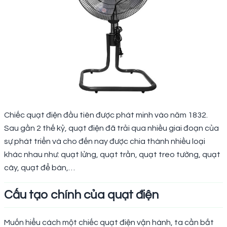
Chiếc quạt điện đầu tiên được phát minh vào năm 1832.
Sau gần 2 thế kỷ, quạt điện đã trải qua nhiều giai đoạn của
sự phát triển và cho đến nay được chia thành nhiều loại
khác nhau như: quạt lửng, quạt trần, quạt treo tường, quạt
cây, quạt để bàn,…
Cấu tạo chính của quạt điện
Muốn hiểu cách một chiếc quạt điện vận hành, ta cần bắt