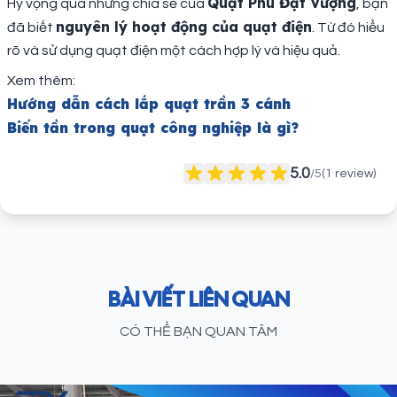
Quạt Phú Đạt Vượng
Hy vọng qua những chia sẻ của
, bạn
nguyên lý hoạt động của quạt điện
đã biết
. Từ đó hiểu
rõ và sử dụng quạt điện một cách hợp lý và hiệu quả.
Xem thêm:
Hướng dẫn cách lắp quạt trần 3 cánh
Biến tần trong quạt công nghiệp là gì?
5.0
/5
(
1
review)
BÀI VIẾT LIÊN QUAN
CÓ THỂ BẠN QUAN TÂM