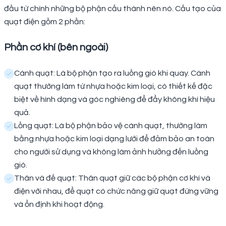
đầu từ chính những bộ phận cấu thành nên nó. Cấu tạo của
quạt điện gồm 2 phần:
Phần cơ khí (bên ngoài)
Cánh quạt: Là bộ phận tạo ra luồng gió khi quay. Cánh
quạt thường làm từ nhựa hoặc kim loại, có thiết kế đặc
biệt về hình dạng và góc nghiêng để đẩy không khí hiệu
quả.
Lồng quạt: Là bộ phận bảo vệ cánh quạt, thường làm
bằng nhựa hoặc kim loại dạng lưới để đảm bảo an toàn
cho người sử dụng và không làm ảnh hưởng đến luồng
gió.
Thân và đế quạt: Thân quạt giữ các bộ phận cơ khí và
điện với nhau, để quạt có chức năng giữ quạt đứng vững
và ổn định khi hoạt động.