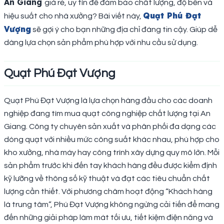
An Giang
giá rẻ, uy tín để đảm bảo chất lượng, độ bền và
Quạt Phú Đạt
hiệu suất cho nhà xưởng? Bài viết này,
Vượng
sẽ gợi ý cho bạn những địa chỉ đáng tin cậy. Giúp dễ
dàng lựa chọn sản phẩm phù hợp với nhu cầu sử dụng.
Quạt Phú Đạt Vượng
Quạt Phú Đạt Vượng là lựa chọn hàng đầu cho các doanh
nghiệp đang tìm mua quạt công nghiệp chất lượng tại An
Giang. Công ty chuyên sản xuất và phân phối đa dạng các
dòng quạt với nhiều mức công suất khác nhau, phù hợp cho
kho xưởng, nhà máy hay công trình xây dựng quy mô lớn. Mỗi
sản phẩm trước khi đến tay khách hàng đều được kiểm định
kỹ lưỡng về thông số kỹ thuật và đạt các tiêu chuẩn chất
lượng cần thiết. Với phương châm hoạt động “Khách hàng
là trung tâm”, Phú Đạt Vượng không ngừng cải tiến để mang
đến những giải pháp làm mát tối ưu, tiết kiệm điện năng và