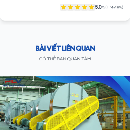
5.0
/5
(
1
review)
BÀI VIẾT LIÊN QUAN
CÓ THỂ BẠN QUAN TÂM