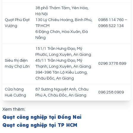
38 phố Thâm Tâm, Yên Hòa,
Hà Nội
Quạt Phú Đạt
130 Lý Chiêu Hoàng, Bình Phú,
0988 114 760 –
Vượng
TP.HCM
0966 522 134
6 Đặng Chơn, Hòa Xuân, Đà
Nẵng
151/1 Trần Hưng Đạo, Mỹ
Phước, Long Xuyên, An Giang
Siêu thị điện
45/11 Trần Hưng Đạo, Mỹ
0296 3778 899
máy Chợ Lớn
Thạnh, Long Xuyên, An Giang
394-396 Tân Lộ Kiều Lương,
Châu Đốc, An Giang
Cửa hàng
87 Sương Nguyệt Anh, Châu
096 258 0909
Huê Cường
Phú A, Châu Đốc, An Giang
Xem thêm:
Quạt công nghiệp tại Đồng Nai
Quạt công nghiệp tại TP HCM