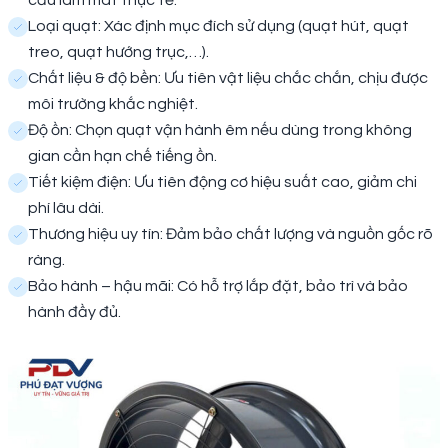
cầu làm mát thực tế.
Loại quạt: Xác định mục đích sử dụng (quạt hút, quạt
treo, quạt hướng trục,…).
Chất liệu & độ bền: Ưu tiên vật liệu chắc chắn, chịu được
môi trường khắc nghiệt.
Độ ồn: Chọn quạt vận hành êm nếu dùng trong không
gian cần hạn chế tiếng ồn.
Tiết kiệm điện: Ưu tiên động cơ hiệu suất cao, giảm chi
phí lâu dài.
Thương hiệu uy tín: Đảm bảo chất lượng và nguồn gốc rõ
ràng.
Bảo hành – hậu mãi: Có hỗ trợ lắp đặt, bảo trì và bảo
hành đầy đủ.