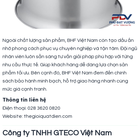
Ngoài chất lượng sản phẩm, BHF Việt Nam còn tạo dấu ấn
nhờ phong cách phục vụ chuyên nghiệp và tận tâm. Đội ngũ
nhân viên luôn sẵn sàng tư vấn giải pháp phù hợp với từng
nhu cầu thực tế. Giúp khách hàng dễ dàng lựa chọn sản
phẩm tối ưu. Bên cạnh đó, BHF Việt Nam đem đến chính
sách bảo hành minh bạch, hỗ trợ giao hàng nhanh cùng
mức giá cạnh tranh.
Thông tin liên hệ
Điện thoại: 028 3620 0820
Website: thegioiquatdien.com
Công ty TNHH GTECO Việt Nam