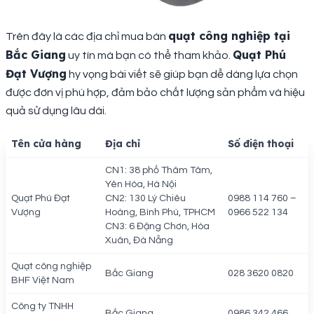
quạt công nghiệp tại
Trên đây là các địa chỉ mua bán
Bắc Giang
Quạt Phú
uy tín mà bạn có thể tham khảo.
Đạt Vượng
hy vọng bài viết sẽ giúp bạn dễ dàng lựa chọn
được đơn vị phù hợp, đảm bảo chất lượng sản phẩm và hiệu
quả sử dụng lâu dài.
Tên cửa hàng
Địa chỉ
Số điện thoại
CN1: 38 phố Thâm Tâm,
Yên Hòa, Hà Nội
Quạt Phú Đạt
CN2: 130 Lý Chiêu
0988 114 760 –
Vượng
Hoàng, Bình Phú, TPHCM
0966 522 134
CN3: 6 Đặng Chơn, Hòa
Xuân, Đà Nẵng
Quạt công nghiệp
Bắc Giang
028 3620 0820
BHF Việt Nam
Công ty TNHH
Bắc Giang
0986 342 466