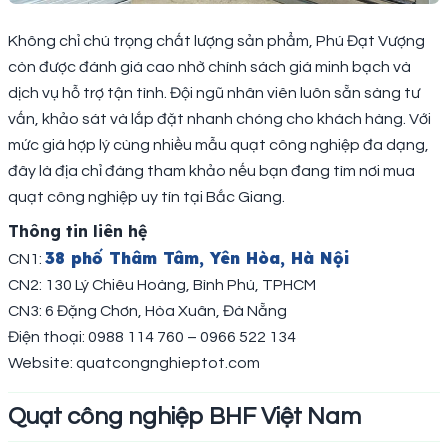
Không chỉ chú trọng chất lượng sản phẩm, Phú Đạt Vượng
còn được đánh giá cao nhờ chính sách giá minh bạch và
dịch vụ hỗ trợ tận tình. Đội ngũ nhân viên luôn sẵn sàng tư
vấn, khảo sát và lắp đặt nhanh chóng cho khách hàng. Với
mức giá hợp lý cùng nhiều mẫu quạt công nghiệp đa dạng,
đây là địa chỉ đáng tham khảo nếu bạn đang tìm nơi mua
quạt công nghiệp uy tín tại Bắc Giang.
Thông tin liên hệ
38 phố Thâm Tâm, Yên Hòa, Hà Nội
CN1:
CN2: 130 Lý Chiêu Hoàng, Bình Phú, TPHCM
CN3: 6 Đặng Chơn, Hòa Xuân, Đà Nẵng
Điện thoại: 0988 114 760 – 0966 522 134
Website: quatcongnghieptot.com
Quạt công nghiệp BHF Việt Nam