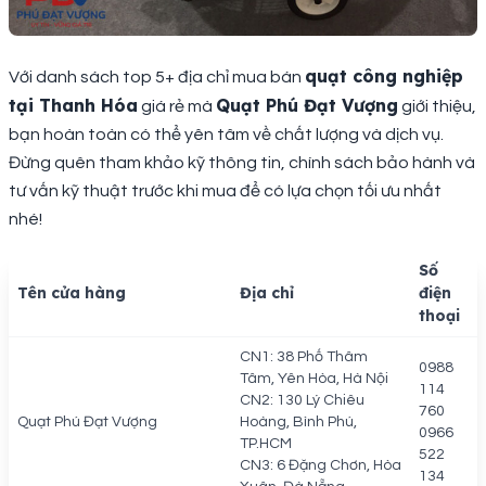
quạt công nghiệp
Với danh sách top 5+ địa chỉ mua bán
tại Thanh Hóa
Quạt Phú Đạt Vượng
giá rẻ mà
giới thiệu,
bạn hoàn toàn có thể yên tâm về chất lượng và dịch vụ.
Đừng quên tham khảo kỹ thông tin, chính sách bảo hành và
tư vấn kỹ thuật trước khi mua để có lựa chọn tối ưu nhất
nhé!
Số
Tên cửa hàng
Địa chỉ
điện
thoại
CN1: 38 Phố Thâm
0988
Tâm, Yên Hòa, Hà Nội
114
CN2: 130 Lý Chiêu
760
Quạt Phú Đạt Vượng
Hoàng, Bình Phú,
0966
TP.HCM
522
CN3: 6 Đặng Chơn, Hòa
134