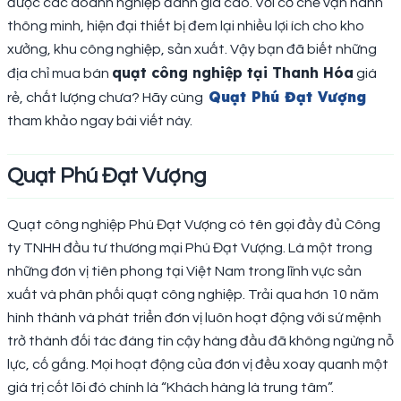
được các doanh nghiệp đánh giá cao. Với cơ chế vận hành
thông minh, hiện đại thiết bị đem lại nhiều lợi ích cho kho
xưởng, khu công nghiệp, sản xuất. Vậy bạn đã biết những
quạt công nghiệp tại Thanh Hóa
địa chỉ mua bán
giá
Quạt Phú Đạt Vượng
rẻ, chất lượng chưa? Hãy cùng
tham khảo ngay bài viết này.
Quạt Phú Đạt Vượng
Quạt công nghiệp Phú Đạt Vượng có tên gọi đầy đủ Công
ty TNHH đầu tư thương mại Phú Đạt Vượng. Là một trong
những đơn vị tiên phong tại Việt Nam trong lĩnh vực sản
xuất và phân phối quạt công nghiệp. Trải qua hơn 10 năm
hình thành và phát triển đơn vị luôn hoạt động với sứ mệnh
trở thành đối tác đáng tin cậy hàng đầu đã không ngừng nỗ
lực, cố gắng. Mọi hoạt động của đơn vị đều xoay quanh một
giá trị cốt lõi đó chính là “Khách hàng là trung tâm”.