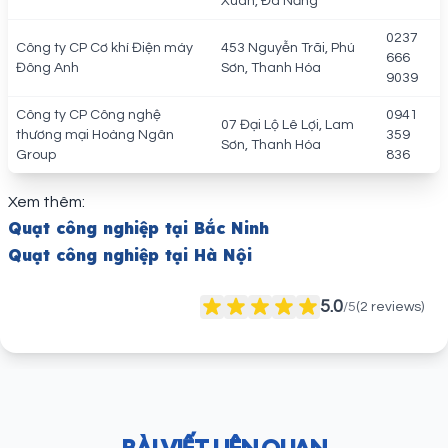
Xuân, Đà Nẵng
0237
Công ty CP Cơ khí Điện máy
453 Nguyễn Trãi, Phú
666
Đông Anh
Sơn, Thanh Hóa
9039
Công ty CP Công nghệ
0941
07 Đại Lộ Lê Lợi, Lam
thương mại Hoàng Ngân
359
Sơn, Thanh Hóa
Group
836
Xem thêm:
Quạt công nghiệp tại Bắc Ninh
Quạt công nghiệp tại Hà Nội
5.0
/5
(
2
reviews)