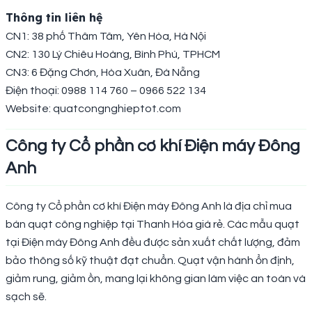
Thông tin liên hệ
CN1: 38 phố Thâm Tâm, Yên Hòa, Hà Nội
CN2: 130 Lý Chiêu Hoàng, Bình Phú, TPHCM
CN3: 6 Đặng Chơn, Hòa Xuân, Đà Nẵng
Điện thoại: 0988 114 760 – 0966 522 134
Website: quatcongnghieptot.com
Công ty Cổ phần cơ khí Điện máy Đông
Anh
Công ty Cổ phần cơ khí Điện máy Đông Anh là địa chỉ mua
bán quạt công nghiệp tại Thanh Hóa giá rẻ. Các mẫu quạt
tại Điện máy Đông Anh đều được sản xuất chất lượng, đảm
bảo thông số kỹ thuật đạt chuẩn. Quạt vận hành ổn định,
giảm rung, giảm ồn, mang lại không gian làm việc an toàn và
sạch sẽ.