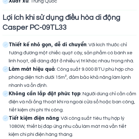
Xuất xứ
: Trung Quốc
Lợi ích khi sử dụng điều hòa di động
Casper PC-09TL33
Thiết kế nhỏ gọn, dễ di chuyển
: Với kích thước chỉ
tương đương một chiếc quạt cây, sản phẩm có bánh xe
linh hoạt, dễ dàng đặt ở nhiều vị trí khác nhau trong nhà.
Làm mát hiệu quả
: Công suất 9.000 BTU phù hợp cho
phòng diện tích dưới 15m², đảm bảo khả năng làm lạnh
nhanh và ổn định.
Không cần lắp đặt phức tạp
: Người dùng chỉ cần cắm
điện và nối ống thoát khí ra ngoài cửa sổ hoặc ban công,
tiết kiệm chi phí thi công.
Tiết kiệm điện năng
: Với công suất tiêu thụ hợp lý
1080W, thiết bị đáp ứng nhu cầu làm mát mà vẫn tiết
kiệm chi phí điện hàng tháng.