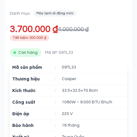
09TL33
Danh mục:
Máy lạnh di động mini
3.700.000 ₫
4.000.000 ₫
Tiết kiệm 300.000 ₫
Còn hàng
Mã SP: 09TL33
Mã sản phẩm
:
09TL33
Thương hiệu
:
Casper
Kích thước
:
33.5×32.5×70.8cm
Công suất
:
1080W – 9.000 BTU Btu/h
Điện áp
:
220 V
Bảo hành
:
18 tháng