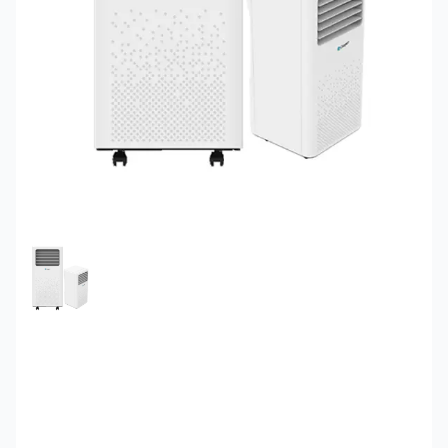
FEATURED IMAGE
Điều hòa di động Casper
9000 BTU - Casper PC-