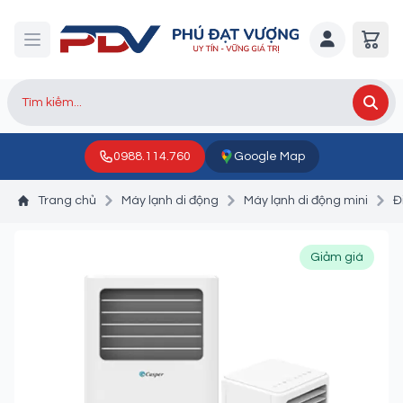
0988.114.760
Google Map
Trang chủ
Máy lạnh di động
Máy lạnh di động mini
Đ
Giảm giá