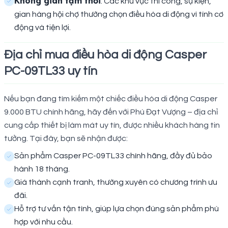
Không gian tạm thời
: Các khu vực thi công, sự kiện,
gian hàng hội chợ thường chọn điều hòa di động vì tính cơ
động và tiện lợi.
Địa chỉ mua điều hòa di động Casper
PC-09TL33 uy tín
Nếu bạn đang tìm kiếm một chiếc điều hòa di động Casper
9.000 BTU chính hãng, hãy đến với Phú Đạt Vượng – địa chỉ
cung cấp thiết bị làm mát uy tín, được nhiều khách hàng tin
tưởng. Tại đây, bạn sẽ nhận được:
Sản phẩm Casper PC-09TL33 chính hãng, đầy đủ bảo
hành 18 tháng.
Giá thành cạnh tranh, thường xuyên có chương trình ưu
đãi.
Hỗ trợ tư vấn tận tình, giúp lựa chọn đúng sản phẩm phù
hợp với nhu cầu.