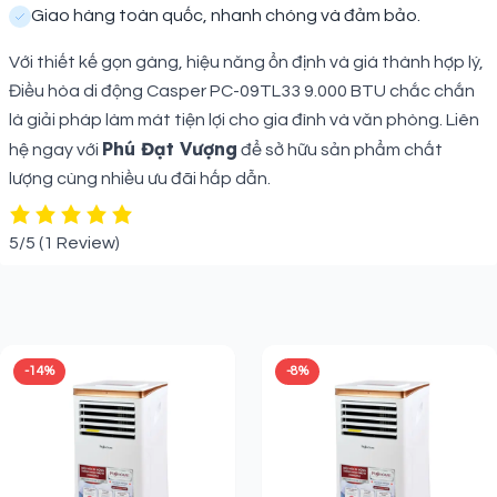
Giao hàng toàn quốc, nhanh chóng và đảm bảo.
Với thiết kế gọn gàng, hiệu năng ổn định và giá thành hợp lý,
Điều hòa di động Casper PC-09TL33 9.000 BTU chắc chắn
là giải pháp làm mát tiện lợi cho gia đình và văn phòng. Liên
Phú Đạt Vượng
hệ ngay với
để sở hữu sản phẩm chất
lượng cùng nhiều ưu đãi hấp dẫn.
5/5
(1 Review)
Sản phẩm liên quan
-14%
-8%