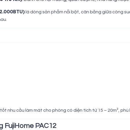
12.000BTU)
là dòng sản phẩm nổi bật, cân bằng giữa công su
hau.
t nhu cầu làm mát cho phòng có diện tích từ 15 – 20m², phù 
ộng FujiHome PAC12