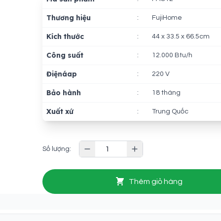
Thương hiệu
:
FujiHome
Kích thước
:
44 x 33.5 x 66.5cm
Công suất
:
12.000 Btu/h
Điệnáap
:
220 V
Bảo hành
:
18 tháng
Xuất xứ
:
Trung Quốc
Số lượng:
Thêm giỏ hàng