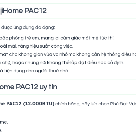
ujiHome PAC12
12 được ứng dụng đa dạng:
oặc phòng trẻ em, mang lại cảm giác mát mẻ tức thì.
hoải mái, tăng hiệu suất công việc.
 mát cho không gian vừa và nhỏ mà không cần hệ thống điều h
ội chợ, hoặc những nơi không thể lắp đặt điều hòa cố định.
 và tiện dụng cho người thuê nhà.
Home PAC12 uy tín
me PAC12 (12.000BTU)
chính hãng, hãy lựa chọn Phú Đạt Vượn
ome.
.