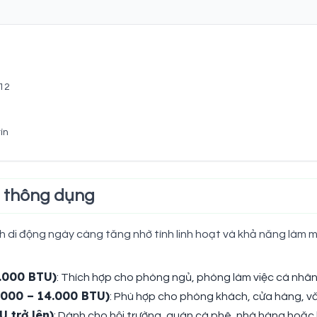
C12
ín
ng thông dụng
di động ngày càng tăng nhờ tính linh hoạt và khả năng làm m
9.000 BTU)
: Thích hợp cho phòng ngủ, phòng làm việc cá nhâ
.000 – 14.000 BTU)
: Phù hợp cho phòng khách, cửa hàng, v
 trở lên)
: Dành cho hội trường, quán cà phê, nhà hàng hoặc 