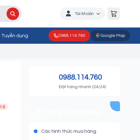
Tài khoản
Tuyển dụng
0988.114.760
Google Map
Home
0988.114.760
Đặt hàng nhanh (24/24)
0 ₫
Thông tin mua hàng
Các hình thức mua hàng