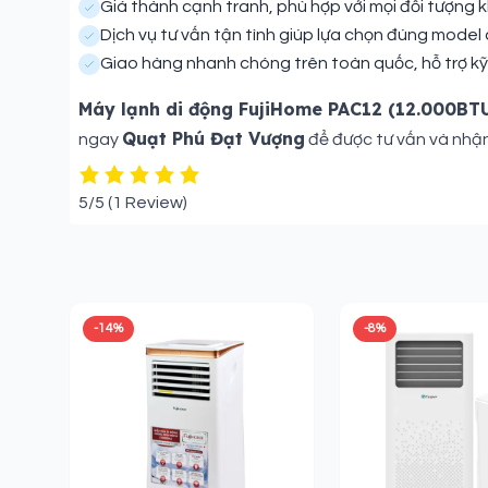
Giá thành cạnh tranh, phù hợp với mọi đối tượng 
Dịch vụ tư vấn tận tình giúp lựa chọn đúng model 
Giao hàng nhanh chóng trên toàn quốc, hỗ trợ kỹ
Máy lạnh di động FujiHome PAC12 (12.000BT
Quạt Phú Đạt Vượng
ngay
để được tư vấn và nhận
5/5
(1 Review)
Sản phẩm liên quan
-14%
-8%