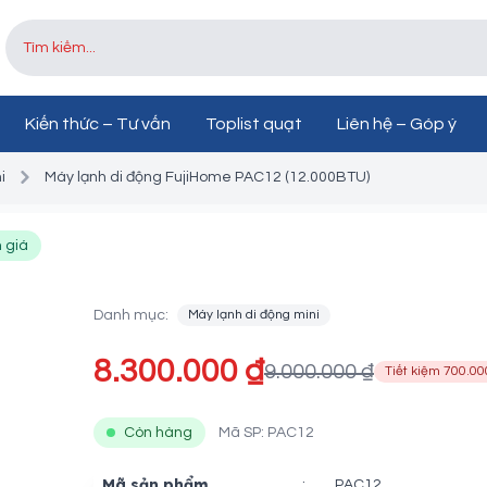
Kiến thức – Tư vấn
Toplist quạt
Liên hệ – Góp ý
i
Máy lạnh di động FujiHome PAC12 (12.000BTU)
Máy lạnh di động Fuji
 giá
PAC12 (12.000BTU)
Danh mục:
Máy lạnh di động mini
8.300.000 ₫
9.000.000 ₫
Tiết kiệm 700.00
Còn hàng
Mã SP: PAC12
Mã sản phẩm
:
PAC12