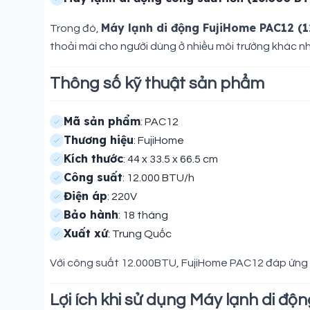
Máy lạnh di động FujiHome PAC12 (
Trong đó,
thoải mái cho người dùng ở nhiều môi trường khác n
Thông số kỹ thuật sản phẩm
Mã sản phẩm
: PAC12
Thương hiệu
: FujiHome
Kích thước
: 44 x 33.5 x 66.5 cm
Công suất
: 12.000 BTU/h
Điện áp
: 220V
Bảo hành
: 18 tháng
Xuất xứ
: Trung Quốc
Với công suất 12.000BTU, FujiHome PAC12 đáp ứng tố
Lợi ích khi sử dụng Máy lạnh di đ