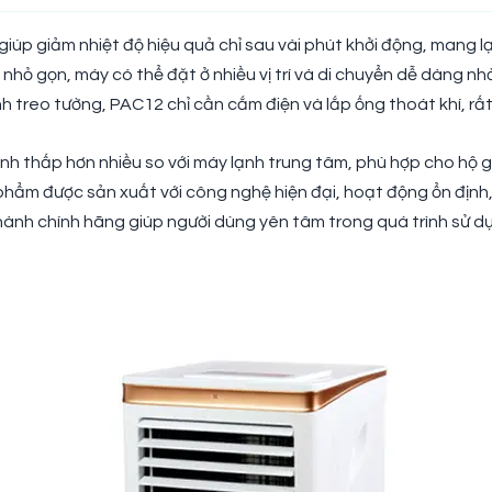
iúp giảm nhiệt độ hiệu quả chỉ sau vài phút khởi động, mang lạ
c nhỏ gọn, máy có thể đặt ở nhiều vị trí và di chuyển dễ dàng nh
nh treo tường, PAC12 chỉ cần cắm điện và lắp ống thoát khí, rấ
ành thấp hơn nhiều so với máy lạnh trung tâm, phù hợp cho hộ g
n phẩm được sản xuất với công nghệ hiện đại, hoạt động ổn định,
hành chính hãng giúp người dùng yên tâm trong quá trình sử d