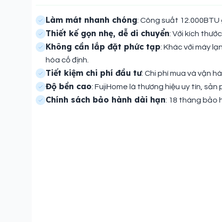
Làm mát nhanh chóng
: Công suất 12.000BTU g
Thiết kế gọn nhẹ, dễ di chuyển
: Với kích thướ
Không cần lắp đặt phức tạp
: Khác với máy lạ
hòa cố định.
Tiết kiệm chi phí đầu tư
: Chi phí mua và vận h
Độ bền cao
: FujiHome là thương hiệu uy tín, sả
Chính sách bảo hành dài hạn
: 18 tháng bảo 