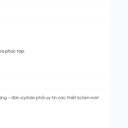
òa phức tạp.
g – đơn vị phân phối uy tín các thiết bị làm mát