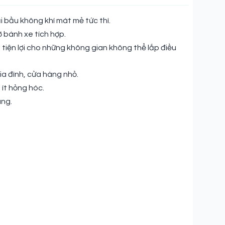
i bầu không khí mát mẻ tức thì.
ờ bánh xe tích hợp.
t tiện lợi cho những không gian không thể lắp điều
ia đình, cửa hàng nhỏ.
 ít hỏng hóc.
ụng.