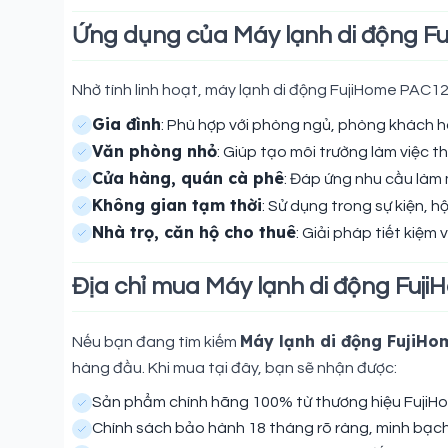
Ứng dụng của Máy lạnh di động F
Nhờ tính linh hoạt, máy lạnh di động FujiHome PAC
Gia đình
: Phù hợp với phòng ngủ, phòng khách h
Văn phòng nhỏ
: Giúp tạo môi trường làm việc t
Cửa hàng, quán cà phê
: Đáp ứng nhu cầu làm
Không gian tạm thời
: Sử dụng trong sự kiện, h
Nhà trọ, căn hộ cho thuê
: Giải pháp tiết kiệm
Địa chỉ mua Máy lạnh di động Fuji
Máy lạnh di động FujiHo
Nếu bạn đang tìm kiếm
hàng đầu. Khi mua tại đây, bạn sẽ nhận được:
Sản phẩm chính hãng 100% từ thương hiệu FujiH
Chính sách bảo hành 18 tháng rõ ràng, minh bạch