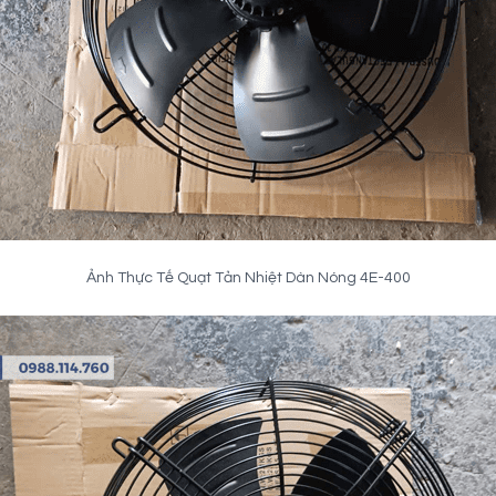
Ảnh Thực Tế Quạt Tản Nhiệt Dàn Nóng 4E-400