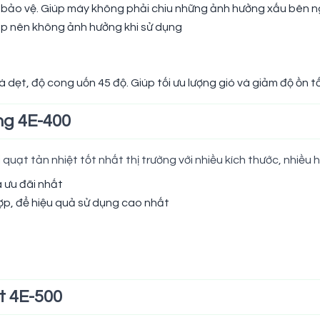
y bảo vệ. Giúp máy không phải chiu những ảnh hưởng xấu bên n
ấp nên không ảnh hưởng khi sử dụng
à dẹt, độ cong uốn 45 độ. Giúp tối ưu lượng gió và giảm độ ồn t
ng 4E-400
uạt tản nhiệt tốt nhất thị trường với nhiều kích thước, nhiều h
 ưu đãi nhất
ợp, để hiệu quả sử dụng cao nhất
ệt 4E-500