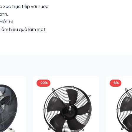
xúc trực tiếp với nước.
ành.
iết bị.
giảm hiệu quả làm mát.
-20%
-8%