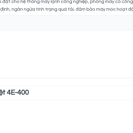
ắp đặt cho hệ thống máy lạnh công nghiệp, phòng máy có công 
n định, ngăn ngừa tình trạng quá tải, đảm bảo máy móc hoạt độn
iệt 4E-400