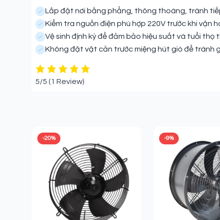
Lắp đặt nơi bằng phẳng, thông thoáng, tránh tiếp 
Kiểm tra nguồn điện phù hợp 220V trước khi vận h
Vệ sinh định kỳ để đảm bảo hiệu suất và tuổi thọ th
Không đặt vật cản trước miệng hút gió để tránh 
5/5
(1 Review)
Sản phẩm liên quan
-20%
-9%