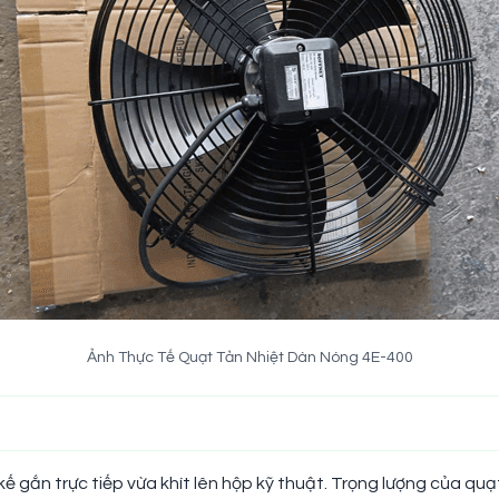
Ảnh Thực Tế Quạt Tản Nhiệt Dàn Nóng 4E-400
 kế gắn trực tiếp vừa khít lên hộp kỹ thuật. Trọng lượng của 