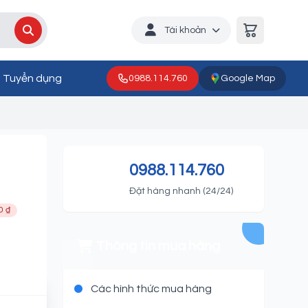
Tài khoản
Tuyển dụng
0988.114.760
Google Map
-400
0988.114.760
Đặt hàng nhanh (24/24)
0 ₫
Thông tin mua hàng
Các hình thức mua hàng