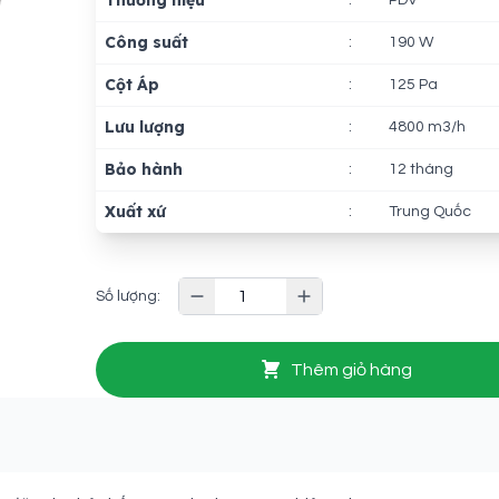
Thương hiệu
:
PDV
Công suất
:
190 W
Cột Áp
:
125 Pa
Lưu lượng
:
4800 m3/h
Bảo hành
:
12 tháng
Xuất xứ
:
Trung Quốc
Số lượng:
Thêm giỏ hàng