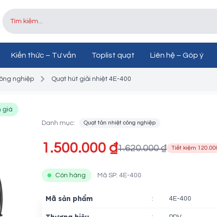
Kiến thức – Tư vấn
Toplist quạt
Liên hệ – Góp ý
công nghiệp
Quạt hút giải nhiệt 4E-400
Quạt hút giải nhiệt 4E
 giá
Danh mục:
Quạt tản nhiệt công nghiệp
1.500.000 ₫
1.620.000 ₫
Tiết kiệm 120.00
Còn hàng
Mã SP: 4E-400
Mã sản phẩm
:
4E-400