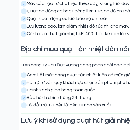
Máy cấu tạo từ chất liệu thép dày, khung lưới dà
Quạt có động cơ hoạt động liên tuc, có độ ồn th
Quạt hoạt động có lưới bảo vệ an toàn
Lưu lượng cao, làm giảm nhiệt độ tức thì cho máy.
Cánh quạt hút giải nhiệt 4E-400 thiết kế bản lớn v
Địa chỉ mua quạt tản nhiệt dàn nó
Hiện công ty Phú Đạt vượng đang phân phối các loại q
Cam kết mặt hàng quạt tản nhiệt luôn có mức giá
Hỗ trợ tư vấn quý khách lựa chọn sản phẩm phù h
Chính sách giao hàng toàn quốc
Bảo hành chính hãng 24 tháng
Lỗi đổi trả 1-1 nếu lỗi đến từ nhà sản xuất
Lưu ý khi sử dụng quạt hút giải nhi