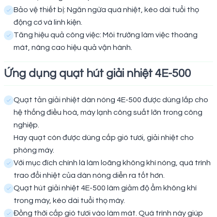
Bảo vệ thiết bị: Ngăn ngừa quá nhiệt, kéo dài tuổi thọ
động cơ và linh kiện.
Tăng hiệu quả công việc: Môi trường làm việc thoáng
mát, nâng cao hiệu quả vận hành.
Ứng dụng quạt hút giải nhiệt 4E-500
Quạt tản giải nhiệt dàn nóng 4E-500 được dùng lắp cho
hệ thống điều hoà, máy lạnh công suất lớn trong công
nghiệp.
Hay quạt còn được dùng cấp gió tươi, giải nhiệt cho
phòng máy.
Với mục đích chính là làm loãng không khí nóng, quá trình
trao đổi nhiệt của dàn nóng diễn ra tốt hơn.
Quạt hút giải nhiệt 4E-500 làm giảm độ ẩm không khí
trong máy, kéo dài tuổi thọ máy.
Đồng thời cấp gió tươi vào làm mát. Quá trình này giúp