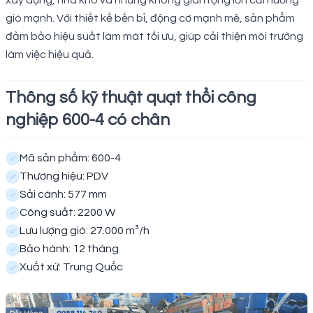
xây dựng, nhà kho và những không gian rộng lớn cần luồng
gió mạnh. Với thiết kế bền bỉ, động cơ mạnh mẽ, sản phẩm
đảm bảo hiệu suất làm mát tối ưu, giúp cải thiện môi trường
làm việc hiệu quả.
Thông số kỹ thuật quạt thổi công
nghiệp 600-4 có chân
Mã sản phẩm: 600-4
Thương hiệu: PDV
Sải cánh: 577 mm
Công suất: 2200 W
Lưu lượng gió: 27.000 m³/h
Bảo hành: 12 tháng
Xuất xứ: Trung Quốc