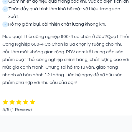
Giảm nhiệt độ hiệu quả trong các khu vực có diện tích lớn.
Thúc đẩy quá trình làm khô bề mặt vật liệu trong sản
xuất.
Hỗ trợ giảm bụi, cải thiện chất lượng không khí.
Mua quạt thổi công nghiệp 600-4 có chân ở đâu?Quạt Thổi
Công Nghiệp 600-4 Có Chân là lựa chọn lý tưởng cho nhu
cầu làm mát không gian rộng. PDV cam kết cung cấp sản
phẩm quạt thổi công nghiệp chính hãng, chất lượng cao với
mức giá cạnh tranh. Chúng tôi hỗ trợ tư vấn, giao hàng
nhanh và bảo hành 12 tháng. Liên hệ ngay để sở hữu sản
phẩm phù hợp với nhu cầu của bạn!
5/5
(1 Review)
Sản phẩm liên quan