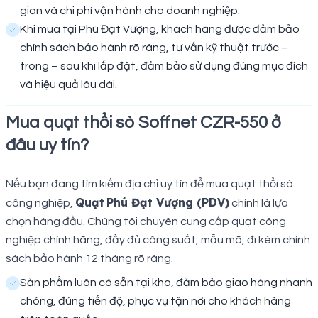
gian và chi phí vận hành cho doanh nghiệp.
Khi mua tại Phú Đạt Vượng, khách hàng được đảm bảo
chính sách bảo hành rõ ràng, tư vấn kỹ thuật trước –
trong – sau khi lắp đặt, đảm bảo sử dụng đúng mục đích
và hiệu quả lâu dài.
Mua quạt thổi sò Soffnet CZR-550 ở
đâu uy tín?
Nếu bạn đang tìm kiếm địa chỉ uy tín để mua quạt thổi sò
Quạt
Phú Đạt Vượng (PDV)
công nghiệp,
chính là lựa
chọn hàng đầu. Chúng tôi chuyên cung cấp quạt công
nghiệp chính hãng, đầy đủ công suất, mẫu mã, đi kèm chính
sách bảo hành 12 tháng rõ ràng.
Sản phẩm luôn có sẵn tại kho, đảm bảo giao hàng nhanh
chóng, đúng tiến độ, phục vụ tận nơi cho khách hàng