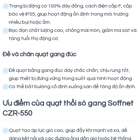
Trang bị động cơ 100% dây đồng, cách điện cấp F, cấp
bảo vệ IP55, giúp hoạt động ổn định trong môi trường
nhiều bụi hoặc ẩm.
Bạc đạn chất lượng cao, chống mài mòn, giảm ma sát và
tăng tuổi thọ động cơ.
Đế và chân quạt gang đúc
Đế quạt bằng gang đúc dày chắc chắn, chịu rung tốt,
giúp thiết bị đứng vững trong suốt quá trình hoạt động.
Có thể bắt bulông cố định xuống sàn để tăng độ ổn định.
Ưu điểm của quạt thổi sò gang Soffnet
CZR-550
Quạt tạo áp lực gió cao, giúp đẩy khí mạnh và xa, dễ
dàng kết nối với các đường ống dẫn gió hoặc hệ thống