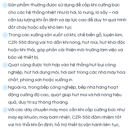
Sản phẩm thường được sử dụng để cấp khí cưỡng bức
cho các hệ thống nhiệt như lò hơi, lò nung, lò sấy – nơi
cần lưu lượng khí ổn định và áp lực cao để duy trì quá trình
đốt cháy hoặc sấy khô liên tục.
Trong các xưởng sản xuất cơ khí, chế biến gỗ, luyện kim,
CZR-550 đóng vai trò dẫn khí nóng, hút mùi, hút khói độc
hoặc khí thải, góp phần cải thiện môi trường làm việc và
bảo vệ thiết bị.
Quạt cũng được tích hợp vào hệ thống hút bụi công
nghiệp, hút hơi dung môi, hơi axit trong các nhà máy hóa
chất, phòng sơn hoặc xưởng in.
Ngoài ra, trong bếp công nghiệp, bếp nhà hàng hoạt
động cường độ cao, quạt giúp hút mùi và hơi nóng hiệu
quả, duy trì sự thông thoáng.
Với các dây chuyền máy móc cần khí cấp cưỡng bức như
máy ép khuôn, máy bơm nhiệt, CZR-550 đảm nhiệm tốt
vai trò thổi khí ổn định, hỗ trợ thiết bị vận hành liên tục,