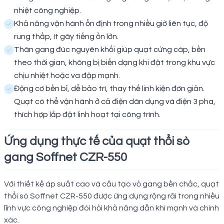
nhiệt công nghiệp.
Khả năng vận hành ổn định trong nhiều giờ liên tục, độ
rung thấp, ít gây tiếng ồn lớn.
Thân gang đúc nguyên khối giúp quạt cứng cáp, bền
theo thời gian, không bị biến dạng khi đặt trong khu vực
chịu nhiệt hoặc va đập mạnh.
Động cơ bền bỉ, dễ bảo trì, thay thế linh kiện đơn giản.
Quạt có thể vận hành ở cả điện dân dụng và điện 3 pha,
thích hợp lắp đặt linh hoạt tại công trình.
Ứng dụng thực tế của quạt thổi sò
gang Soffnet CZR-550
Với thiết kế áp suất cao và cấu tạo vỏ gang bền chắc, quạt
thổi sò Soffnet CZR-550 được ứng dụng rộng rãi trong nhiều
lĩnh vực công nghiệp đòi hỏi khả năng dẫn khí mạnh và chính
xác.