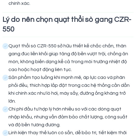
chính xác.
Lý do nên chọn quạt thổi sò gang CZR-
550
Quạt thổi sò CZR-550 sở hữu thiết kế chắc chắn, thân
gang đúc liền khối giúp tăng độ bền vượt trội, chống ăn
mòn, không biến dạng kể cả trong môi trường nhiệt độ
cao hoặc hoạt động liên tục.
Sản phẩm tạo luồng khí mạnh mẽ, áp lực cao và phân
phối đều, thích hợp lắp đặt trong các hệ thống cần dẫn
khí chính xác như lò hơi, máy sấy, đường ống kháng trở
lớn.
Chi phí đầu tư hợp lý hơn nhiều so với các dòng quạt
nhập khẩu, nhưng vẫn đảm bảo chất lượng, công suất
và độ bền tương đương.
Linh kiện thay thế luôn có sẵn, dễ bảo trì, tiết kiệm thời