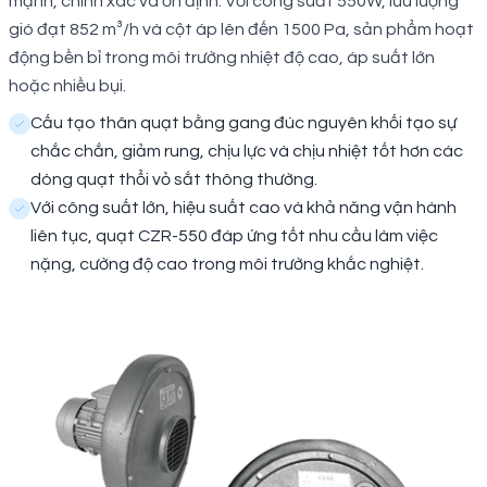
mạnh, chính xác và ổn định. Với công suất 550W, lưu lượng
gió đạt 852 m³/h và cột áp lên đến 1500 Pa, sản phẩm hoạt
động bền bỉ trong môi trường nhiệt độ cao, áp suất lớn
hoặc nhiều bụi.
Cấu tạo thân quạt bằng gang đúc nguyên khối tạo sự
chắc chắn, giảm rung, chịu lực và chịu nhiệt tốt hơn các
dòng quạt thổi vỏ sắt thông thường.
Với công suất lớn, hiệu suất cao và khả năng vận hành
liên tục, quạt CZR-550 đáp ứng tốt nhu cầu làm việc
nặng, cường độ cao trong môi trường khắc nghiệt.