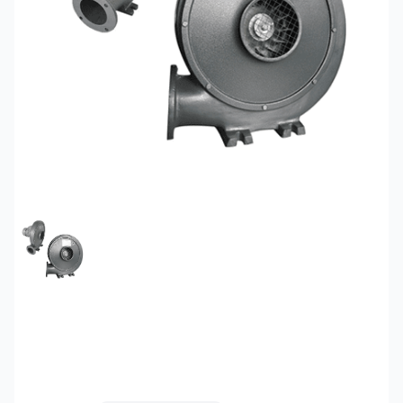
FEATURED IMAGE
Quạt thổi sò gang
Soffnet CZR-550