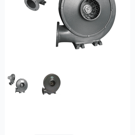
FEATURED IMAGE
GALLERY IMAGE 1
Quạt thổi sò gang
Soffnet CZR-370