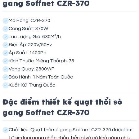
gang Soffnet CZR-370
Mã Hàng: CZR-370
Công Suất: 370W
Lưu Lượng Gió: 630M³/h
Điện Áp: 220V/50Hz
Áp Suất: 1400Pa
Kích Thước: Miệng Thổi phi 75
Vòng Quay: 2800V/P
Bảo Hành: 1 Năm Toàn Quốc
Xuất Xứ: Trung Quốc
Đặc điểm thiết kế quạt thổi sò
gang Soffnet CZR-370
Chất liệu: Quạt thổi sò gang Soffnet CZR-370 được làm
từ kim loại gang chắc chắn, bền bỉ và có khả năng chịu