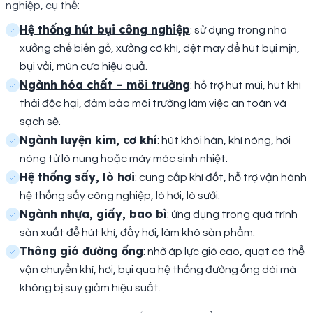
nghiệp, cụ thể:
Hệ thống hút bụi công nghiệp
: sử dụng trong nhà
xưởng chế biến gỗ, xưởng cơ khí, dệt may để hút bụi mịn,
bụi vải, mùn cưa hiệu quả.
Ngành hóa chất – môi trường
: hỗ trợ hút mùi, hút khí
thải độc hại, đảm bảo môi trường làm việc an toàn và
sạch sẽ.
Ngành luyện kim, cơ khí
: hút khói hàn, khí nóng, hơi
nóng từ lò nung hoặc máy móc sinh nhiệt.
Hệ thống sấy, lò hơi
:
cung cấp khí đốt, hỗ trợ vận hành
hệ thống sấy công nghiệp, lò hơi, lò sưởi.
Ngành nhựa, giấy, bao bì
: ứng dụng trong quá trình
sản xuất để hút khí, đẩy hơi, làm khô sản phẩm.
Thông gió đường ống
: nhờ áp lực gió cao, quạt có thể
vận chuyển khí, hơi, bụi qua hệ thống đường ống dài mà
không bị suy giảm hiệu suất.